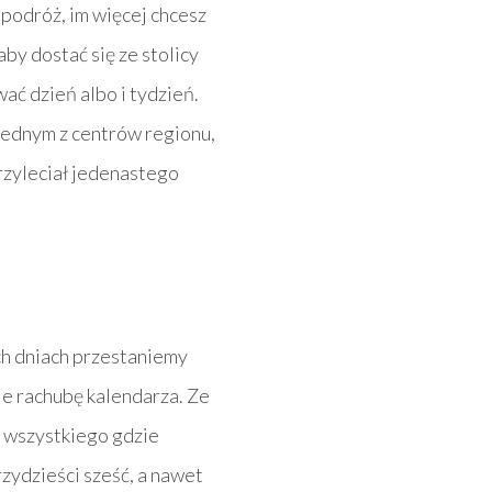
 podróż, im więcej chcesz
aby dostać się ze stolicy
ać dzień albo i tydzień.
 jednym z centrów regionu,
przyleciał jedenastego
ch dniach przestaniemy
nie rachubę kalendarza. Ze
od wszystkiego gdzie
zydzieści sześć, a nawet