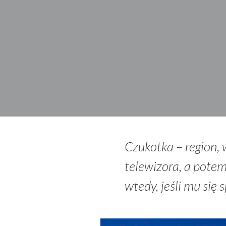
Czukotka – region, 
telewizora, a potem
wtedy, jeśli mu się