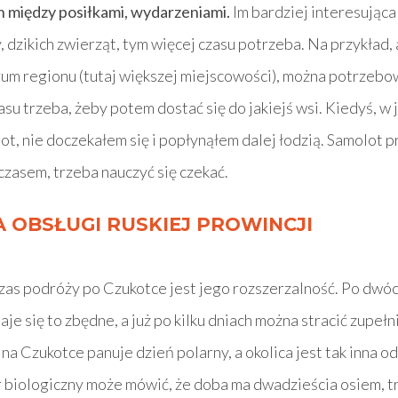
h między posiłkami, wydarzeniami.
Im bardziej interesująca
, dzikich zwierząt, tym więcej czasu potrzeba. Na przykład, 
rum regionu (tutaj większej miejscowości), można potrzebow
zasu trzeba, żeby potem dostać się do jakiejś wsi. Kiedyś, w
t, nie doczekałem się i popłynąłem dalej łodzią. Samolot 
czasem, trzeba nauczyć się czekać.
 OBSŁUGI RUSKIEJ PROWINCJI
zas podróży po Czukotce jest jego rozszerzalność. Po dwó
aje się to zbędne, a już po kilku dniach można stracić zupeł
e na Czukotce panuje dzień polarny, a okolica jest tak inna 
r biologiczny może mówić, że doba ma dwadzieścia osiem, tr