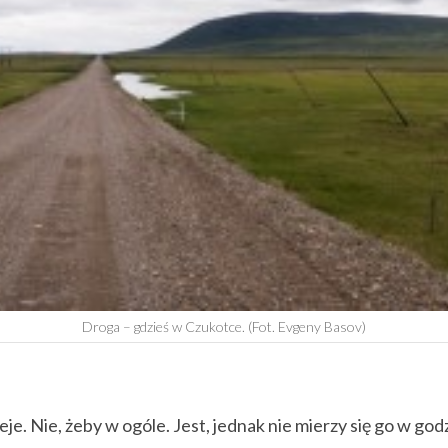
Droga – gdzieś w Czukotce. (Fot. Evgeny Basov)
eje. Nie, żeby w ogóle. Jest, jednak nie mierzy się go w god