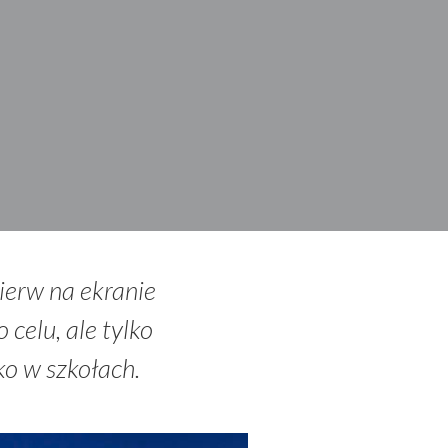
ierw na ekranie
 celu, ale tylko
ko w szkołach.