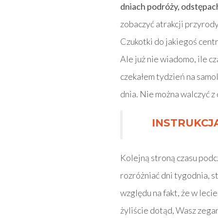
dniach podróży, odstępac
zobaczyć atrakcji przyrody
Czukotki do jakiegoś cent
Ale już nie wiadomo, ile c
czekałem tydzień na samolo
dnia. Nie można walczyć z 
INSTRUKCJA
Kolejną stroną czasu podc
rozróżniać dni tygodnia, st
względu na fakt, że w leci
żyliście dotąd, Wasz zega