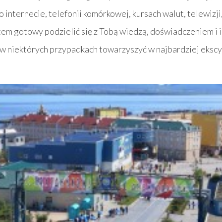
 internecie, telefonii komórkowej, kursach walut, telewizji,
stem gotowy podzielić się z Tobą wiedzą, doświadczeniem i 
 w niektórych przypadkach towarzyszyć w najbardziej ekscyt