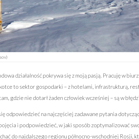
sov)
owa działalność pokrywa się z moją pasją. Pracuję w biurze
kotce to sektor gospodarki – z hotelami, infrastrukturą, res
am, gdzie nie dotarł żaden człowiek wcześniej – są w błędz
ię odpowiedzieć na najczęściej zadawane pytania dotyczą
ojęcia i podpowiedzieć, w jaki sposób zoptymalizować swo
jechać do najdalszego regionu północno-wschodniej Rosji, k