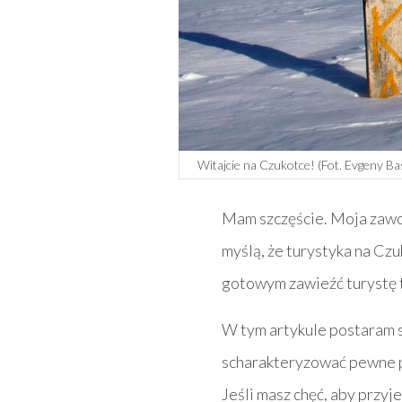
Witajcie na Czukotce! (Fot. Evgeny Ba
Mam szczęście. Moja zawod
myślą, że turystyka na Czu
gotowym zawieźć turystę t
W tym artykule postaram s
scharakteryzować pewne p
Jeśli masz chęć, aby przy