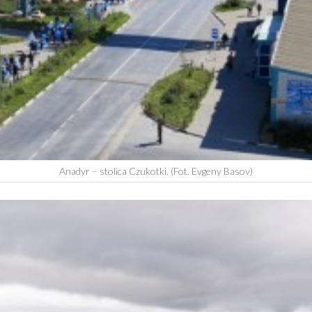
Anadyr – stolica Czukotki. (Fot. Evgeny Basov)