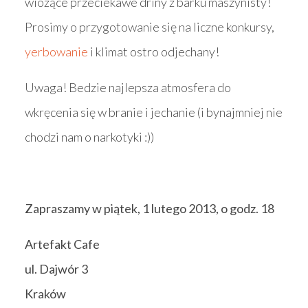
wiozące przeciekawe driny z barku maszynisty!
Prosimy o przygotowanie się na liczne konkursy,
yerbowanie
i klimat ostro odjechany!
Uwaga! Bedzie najlepsza atmosfera do
wkręcenia się w branie i jechanie (i bynajmniej nie
chodzi nam o narkotyki :))
Zapraszamy w piątek, 1 lutego 2013, o godz. 18
Artefakt Cafe
ul. Dajwór 3
Kraków