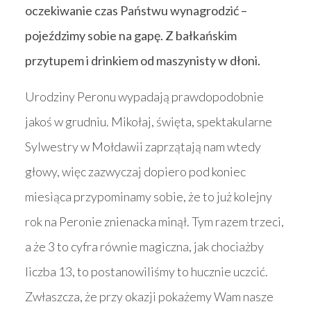
oczekiwanie czas Państwu wynagrodzić –
pojeździmy sobie na gapę. Z bałkańskim
przytupem i drinkiem od maszynisty w dłoni.
Urodziny Peronu wypadają prawdopodobnie
jakoś w grudniu. Mikołaj, święta, spektakularne
Sylwestry w Mołdawii zaprzątają nam wtedy
głowy, więc zazwyczaj dopiero pod koniec
miesiąca przypominamy sobie, że to już kolejny
rok na Peronie znienacka minął. Tym razem trzeci,
a że 3 to cyfra równie magiczna, jak chociażby
liczba 13, to postanowiliśmy to hucznie uczcić.
Zwłaszcza, że przy okazji pokażemy Wam nasze