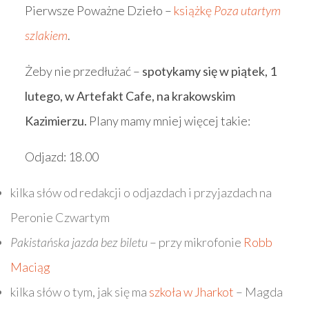
Pierwsze Poważne Dzieło –
książkę
Poza utartym
szlakiem
.
Żeby nie przedłużać –
spotykamy się w piątek, 1
lutego, w Artefakt Cafe, na krakowskim
Kazimierzu.
Plany mamy mniej więcej takie:
Odjazd: 18.00
kilka słów od redakcji o odjazdach i przyjazdach na
Peronie Czwartym
Pakistańska jazda bez biletu
– przy mikrofonie
Robb
Maciąg
kilka słów o tym, jak się ma
szkoła w Jharkot
– Magda