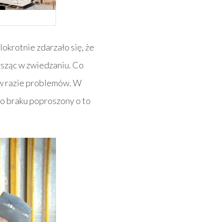
okrotnie zdarzało się, że
ysząc w zwiedzaniu. Co
 w razie problemów. W
o braku poproszony o to