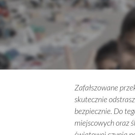
Zafałszowane przek
skutecznie odstrasz
bezpiecznie. Do te
miejscowych oraz ś
światowej czynią po