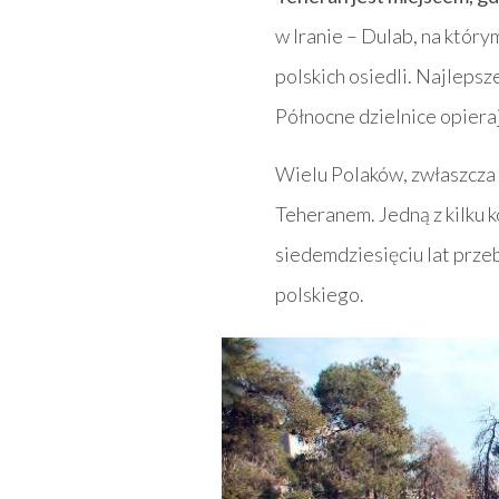
w Iranie – Dulab, na któr
polskich osiedli. Najlepsz
Północne dzielnice opiera
Wielu Polaków, zwłaszcza 
Teheranem. Jedną z kilku 
siedemdziesięciu lat prze
polskiego.