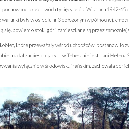
ym pochowano około dwóch tysięcy osób. W latach 1942-45 dz
e warunki były w osiedlu nr 3 położonym w północnej, chłodn
ją się, bowiem o stoki gór i zamieszkane są przez zamożnie
kobiet, które przeważały wśród uchodźców, postanowiło zw
kobiet nadal zamieszkujących w Teheranie jest pani Helena
bywania wyłącznie w środowisku irańskim, zachowała perfe