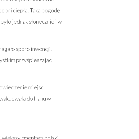
topni ciepła. Taką pogodę
było jednak słonecznie i w
magało sporo inwencji.
ystkim przyśpieszając
odwiedzenie miejsc
 ewakuowała do Iranu w
ajwiększy cmentarz polski