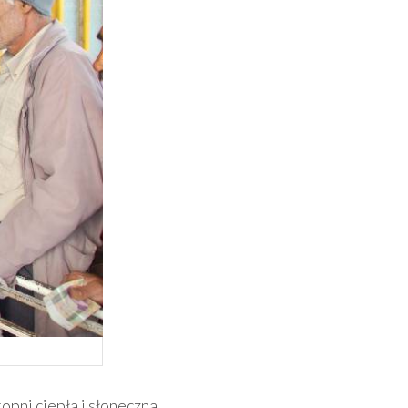
topni ciepła i słoneczna