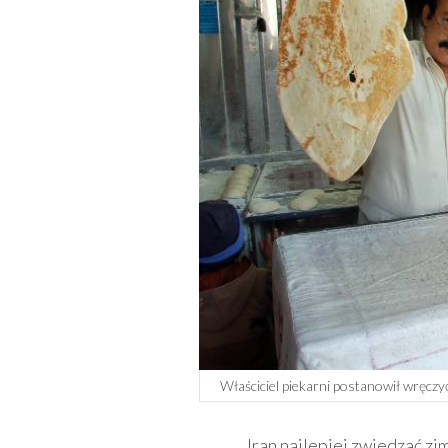
Właściciel piekarni postanowił wręczyć
Iran najlepiej zwiedzać zim