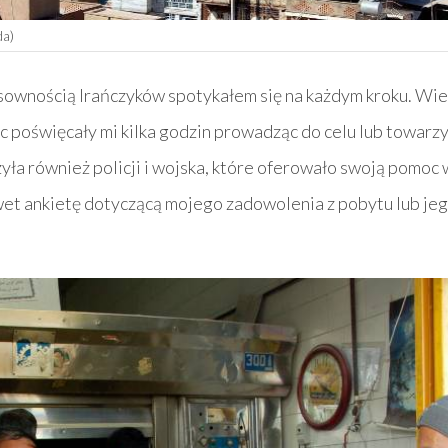
da)
esownością Irańczyków spotykałem się na każdym kroku. Wiel
poświęcały mi kilka godzin prowadząc do celu lub towarz
yła również policji i wojska, które oferowało swoją pomoc
et ankietę dotyczącą mojego zadowolenia z pobytu lub jeg