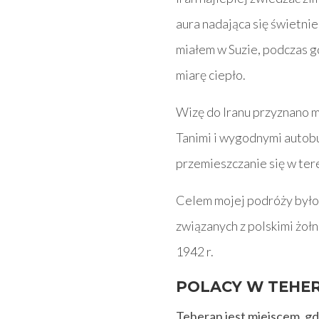
aura nadająca się świetni
miałem w Suzie, podczas g
miarę ciepło.
Wizę do Iranu przyznano m
Tanimi i wygodnymi autob
przemieszczanie się w ter
Celem mojej podróży było 
związanych z polskimi żołn
1942 r.
POLACY W TEHE
Teheran jest miejscem, g