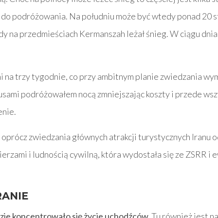
e do podróżowania. Na południu może być wtedy ponad 20 s
dy na przedmieściach Kermanszah leżał śnieg. W ciągu dnia 
i na trzy tygodnie, co przy ambitnym planie zwiedzania wy
usami podróżowałem nocą zmniejszając koszty i przede wsz
enie.
oprócz zwiedzania głównych atrakcji turystycznych Iranu 
ierzami i ludnością cywilną, która wydostała się ze ZSRR i
RANIE
dzie koncentrowało się życie uchodźców.
Tu również jest n