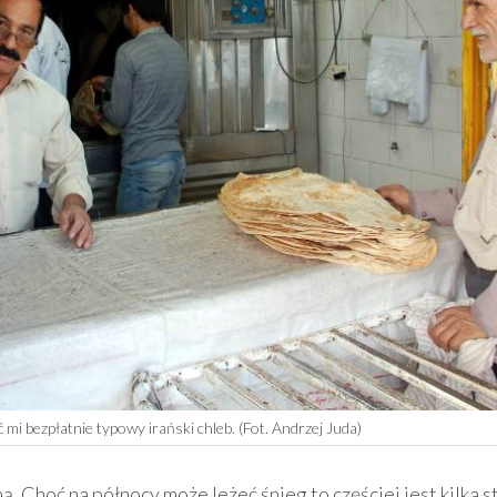
 mi bezpłatnie typowy irański chleb. (Fot. Andrzej Juda)
ą. Choć na północy może leżeć śnieg to częściej jest kilka s