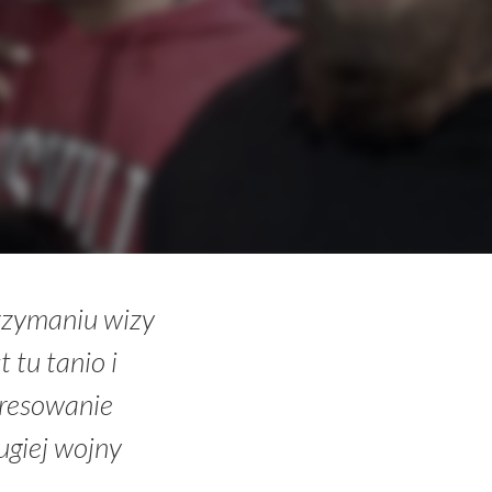
trzymaniu wizy
 tu tanio i
eresowanie
ugiej wojny