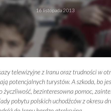
16 listopada 2013
azy telewizyjne z Iranu oraz trudności w o
ają potencjalnych turystów. A szkoda, bo jest
go życzliwość, bezinteresowna pomoc, zaint
lady pobytu polskich uchodźców z okresu dr
dróż do Iranu bardzo atrakcyjną.