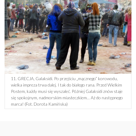
11. GRECJA, Galaksidi. Po przejściu „mącznego” korowodu,
wielka impreza trwa dalej. I tak do białego rana. Przed Wielkim
Postem, każdy musi się wyszaleć. Później Galaksidi znów staje
się spokojnym, nadmorskim miasteczkiem… Aż do następnego
marca! (Fot. Dorota Kamińska)