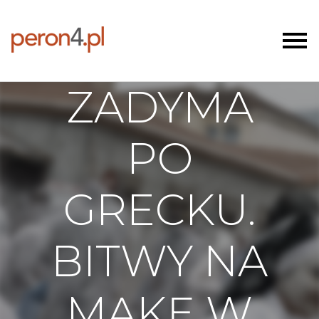
ZADYMA
PO
GRECKU.
BITWY NA
MĄKĘ W