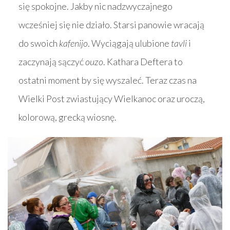
się spokojne. Jakby nic nadzwyczajnego
wcześniej się nie działo. Starsi panowie wracają
do swoich
kafenijo
. Wyciągają ulubione
tavli
i
zaczynają sączyć
ouzo
. Kathara Deftera to
ostatni moment by się wyszaleć. Teraz czas na
Wielki Post zwiastujący Wielkanoc oraz uroczą,
kolorową, grecką wiosnę.