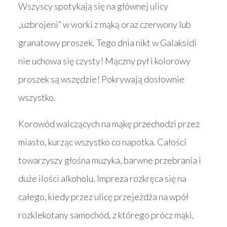
Wszyscy spotykają się na głównej ulicy
„uzbrojeni” w worki z mąką oraz czerwony lub
granatowy proszek. Tego dnia nikt w Galaksidi
nie uchowa się czysty! Mączny pył i kolorowy
proszek są wszędzie! Pokrywają dosłownie
wszystko.
Korowód walczących na mąkę przechodzi przez
miasto, kurząc wszystko co napotka. Całości
towarzyszy głośna muzyka, barwne przebrania i
duże ilości alkoholu. Impreza rozkręca się na
całego, kiedy przez ulicę przejeżdża na wpół
rozklekotany samochód, z którego prócz mąki,