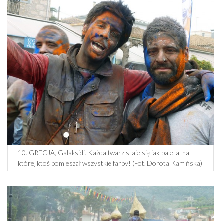
10. GRECJA, Galaksidi. Każda twarz staje się jak paleta, na
której ktoś pomieszał wszystkie farby! (Fot. Dorota Kamińska)