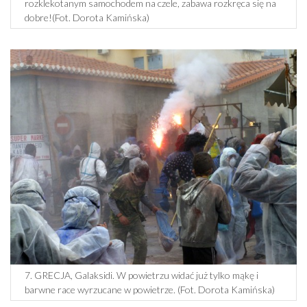
rozklekotanym samochodem na czele, zabawa rozkręca się na
dobre!(Fot. Dorota Kamińska)
7. GRECJA, Galaksidi. W powietrzu widać już tylko mąkę i
barwne race wyrzucane w powietrze. (Fot. Dorota Kamińska)