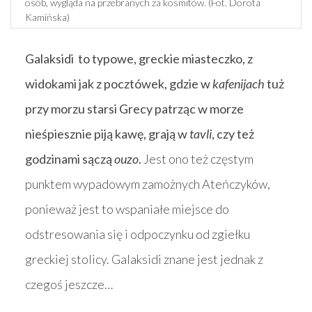
osób, wygląda na przebranych za kosmitów. (Fot. Dorota
Kamińska)
Galaksidi to typowe, greckie miasteczko, z
widokami jak z pocztówek, gdzie w
kafenijach
tuż
przy morzu starsi Grecy patrząc w morze
nieśpiesznie piją kawę, grają w
tavli
, czy też
godzinami sączą
ouzo
.
Jest ono też częstym
punktem wypadowym zamożnych Ateńczyków,
ponieważ jest to wspaniałe miejsce do
odstresowania się i odpoczynku od zgiełku
greckiej stolicy. Galaksidi znane jest jednak z
czegoś jeszcze…