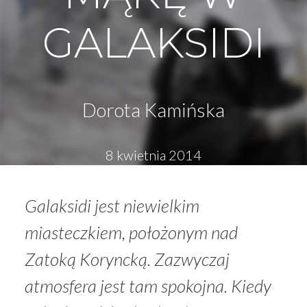
GALAKSIDI
Dorota Kamińska
8 kwietnia 2014
Galaksidi jest niewielkim
miasteczkiem, położonym nad
Zatoką Koryncką. Zazwyczaj
atmosfera jest tam spokojna. Kiedy