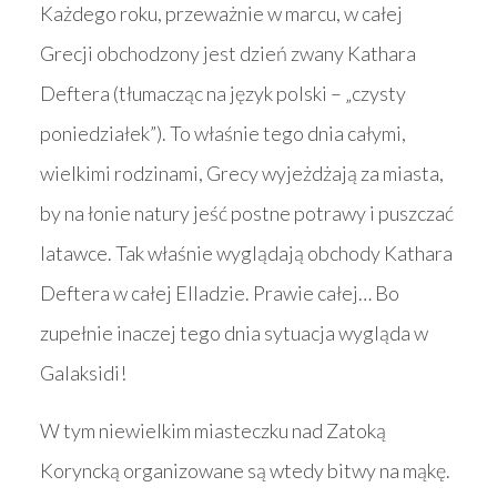
Każdego roku, przeważnie w marcu, w całej
Grecji obchodzony jest dzień zwany Kathara
Deftera (tłumacząc na język polski – „czysty
poniedziałek”). To właśnie tego dnia całymi,
wielkimi rodzinami, Grecy wyjeżdżają za miasta,
by na łonie natury jeść postne potrawy i puszczać
latawce. Tak właśnie wyglądają obchody Kathara
Deftera w całej Elladzie. Prawie całej… Bo
zupełnie inaczej tego dnia sytuacja wygląda w
Galaksidi!
W tym niewielkim miasteczku nad Zatoką
Koryncką organizowane są wtedy bitwy na mąkę.