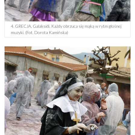
4. GRECJA, Galaksidi. Każdy obrzuca się mąką w rytm głośnej
muzyki. (Fot. Dorota Kamińska)