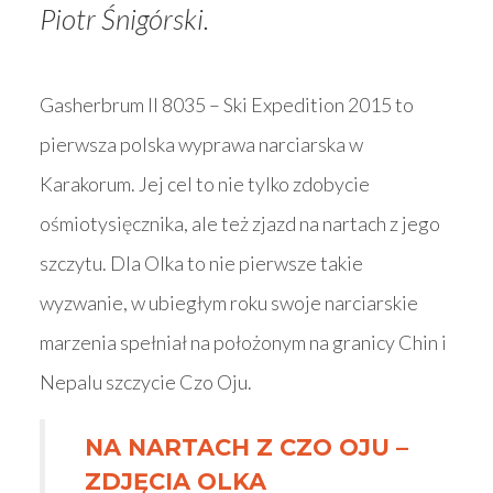
Piotr Śnigórski.
Gasherbrum II 8035 – Ski Expedition 2015
to
pierwsza polska wyprawa narciarska w
Karakorum. Jej cel to nie tylko zdobycie
ośmiotysięcznika, ale też zjazd na nartach z jego
szczytu. Dla Olka to nie pierwsze takie
wyzwanie, w ubiegłym roku swoje narciarskie
marzenia spełniał na położonym na granicy Chin i
Nepalu szczycie Czo Oju.
NA NARTACH Z CZO OJU –
ZDJĘCIA OLKA