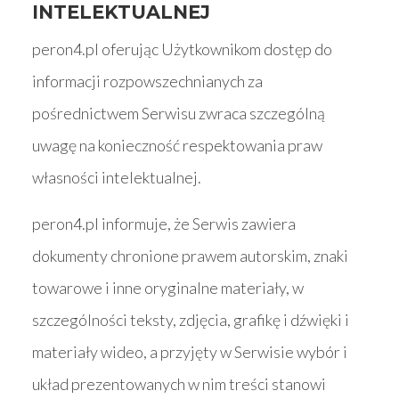
INTELEKTUALNEJ
peron4.pl oferując Użytkownikom dostęp do
informacji rozpowszechnianych za
pośrednictwem Serwisu zwraca szczególną
uwagę na konieczność respektowania praw
własności intelektualnej.
peron4.pl informuje, że Serwis zawiera
dokumenty chronione prawem autorskim, znaki
towarowe i inne oryginalne materiały, w
szczególności teksty, zdjęcia, grafikę i dźwięki i
materiały wideo, a przyjęty w Serwisie wybór i
układ prezentowanych w nim treści stanowi