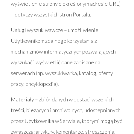
wyświetlenie strony o określonym adresie URL)
– dotyczy wszystkich stron Portalu.
Usługi wyszukiwawcze – umożliwienie
Użytkownikom zdalnego korzystania z
mechanizmów informatycznych pozwalających
wyszukać i wyświetlić dane zapisane na
serwerach (np. wyszukiwarka, katalog, oferty
pracy, encyklopedia).
Materiały – zbiór danych w postaci wszelkich
treści, bieżących i archiwalnych, udostępnianych
przez Użytkownika w Serwisie, którymi mogą być
zwłaszcza: artykuły, komentarze, streszczenia,