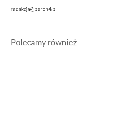
redakcja@peron4.pl
Polecamy również