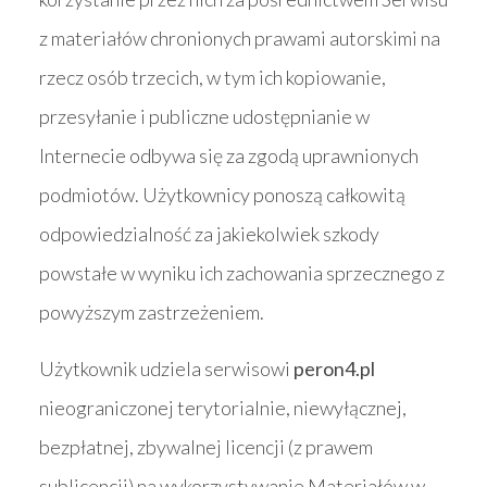
z materiałów chronionych prawami autorskimi na
rzecz osób trzecich, w tym ich kopiowanie,
przesyłanie i publiczne udostępnianie w
Internecie odbywa się za zgodą uprawnionych
podmiotów. Użytkownicy ponoszą całkowitą
odpowiedzialność za jakiekolwiek szkody
powstałe w wyniku ich zachowania sprzecznego z
powyższym zastrzeżeniem.
Użytkownik udziela serwisowi
peron4.pl
nieograniczonej terytorialnie, niewyłącznej,
bezpłatnej, zbywalnej licencji (z prawem
sublicencji) na wykorzystywanie Materiałów w