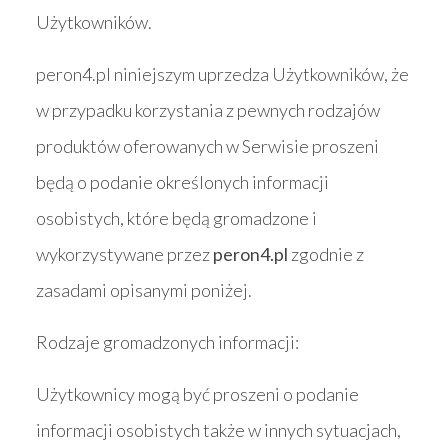
Użytkowników.
peron4.pl niniejszym uprzedza Użytkowników, że
w przypadku korzystania z pewnych rodzajów
produktów oferowanych w Serwisie proszeni
będą o podanie określonych informacji
osobistych, które będą gromadzone i
wykorzystywane przez
peron4.pl
zgodnie z
zasadami opisanymi poniżej.
Rodzaje gromadzonych informacji:
Użytkownicy mogą być proszeni o podanie
informacji osobistych także w innych sytuacjach,