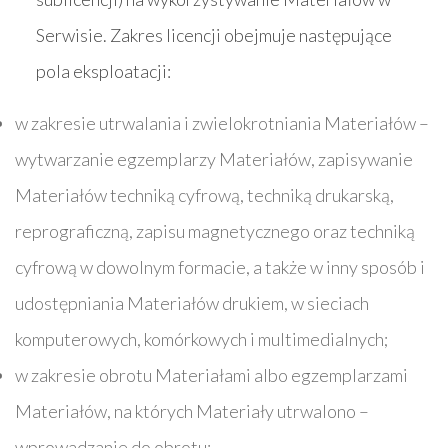
Serwisie. Zakres licencji obejmuje następujące
pola eksploatacji:
w zakresie utrwalania i zwielokrotniania Materiałów –
wytwarzanie egzemplarzy Materiałów, zapisywanie
Materiałów techniką cyfrową, techniką drukarską,
reprograficzną, zapisu magnetycznego oraz techniką
cyfrową w dowolnym formacie, a także w inny sposób i
udostępniania Materiałów drukiem, w sieciach
komputerowych, komórkowych i multimedialnych;
w zakresie obrotu Materiałami albo egzemplarzami
Materiałów, na których Materiały utrwalono –
wprowadzanie do obrotu;