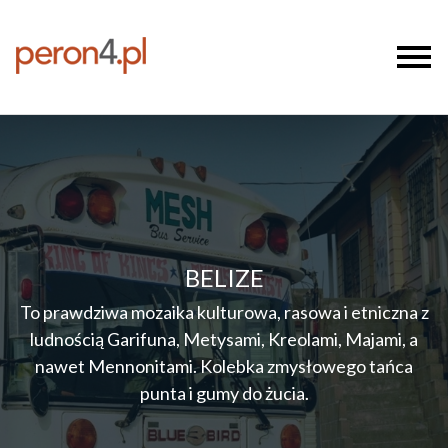
BELIZE
To prawdziwa mozaika kulturowa, rasowa i etniczna z
ludnością Garifuna, Metysami, Kreolami, Majami, a
nawet Mennonitami. Kolebka zmysłowego tańca
punta i gumy do żucia.