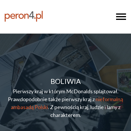
BOLIWIA
Pierwszy kraj w którym McDonalds splajtował.
Prawdopodobnie także pierwszy kraj z
nieformalną
ambasadą Polski
. Z pewnością kraj, ludzie i lamy z
charakterem.