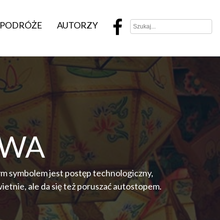
PODRÓŻE
AUTORZY
OWA
ym symbolem jest postęp technologiczny,
etnie, ale da się też poruszać autostopem.