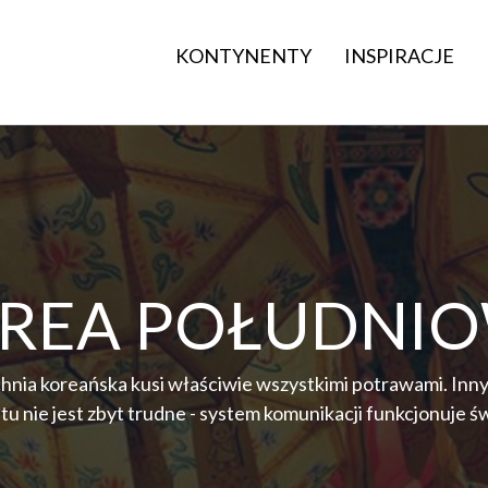
KONTYNENTY
INSPIRACJE
REA POŁUDNI
chnia koreańska kusi właściwie wszystkimi potrawami. Inn
 nie jest zbyt trudne - system komunikacji funkcjonuje świ