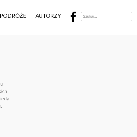
PODRÓŻE
AUTORZY
iu
kich
Kiedy
.