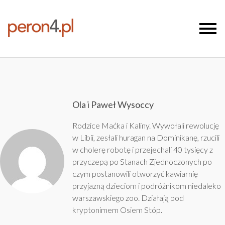
Ola i Paweł Wysoccy
Rodzice Maćka i Kaliny. Wywołali rewolucję
w Libii, zesłali huragan na Dominikanę, rzucili
w cholerę robotę i przejechali 40 tysięcy z
przyczepą po Stanach Zjednoczonych po
czym postanowili otworzyć kawiarnię
przyjazną dzieciom i podróżnikom niedaleko
warszawskiego zoo. Działają pod
kryptonimem
Osiem Stóp
.