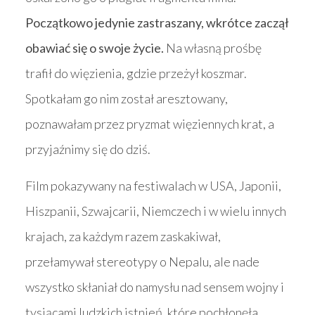
Początkowo jedynie zastraszany, wkrótce zaczął
obawiać się o swoje życie.
Na własną prośbę
trafił do więzienia, gdzie przeżył koszmar.
Spotkałam go nim został aresztowany,
poznawałam przez pryzmat więziennych krat, a
przyjaźnimy się do dziś.
Film pokazywany na festiwalach w USA, Japonii,
Hiszpanii, Szwajcarii, Niemczech i w wielu innych
krajach, za każdym razem zaskakiwał,
przełamywał stereotypy o Nepalu, ale nade
wszystko skłaniał do namysłu nad sensem wojny i
tysiącami ludzkich istnień, które pochłonęła.