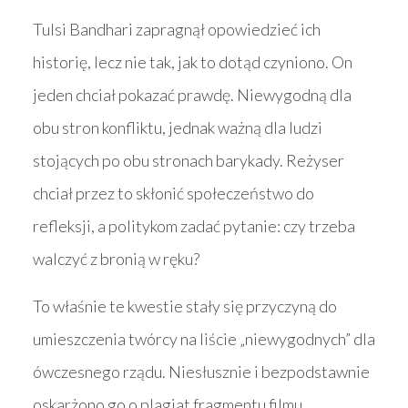
Tulsi Bandhari zapragnął opowiedzieć ich
historię, lecz nie tak, jak to dotąd czyniono. On
jeden chciał pokazać prawdę. Niewygodną dla
obu stron konfliktu, jednak ważną dla ludzi
stojących po obu stronach barykady. Reżyser
chciał przez to skłonić społeczeństwo do
refleksji, a politykom zadać pytanie: czy trzeba
walczyć z bronią w ręku?
To właśnie te kwestie stały się przyczyną do
umieszczenia twórcy na liście „niewygodnych” dla
ówczesnego rządu. Niesłusznie i bezpodstawnie
oskarżono go o plagiat fragmentu filmu.