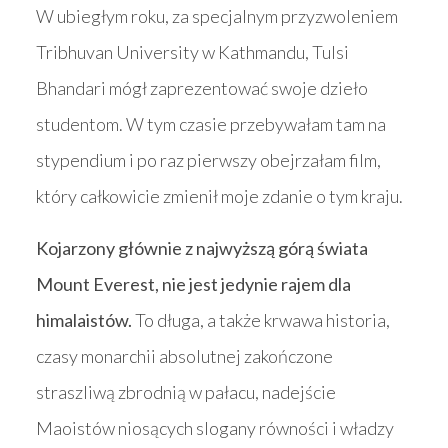
W ubiegłym roku, za specjalnym przyzwoleniem
Tribhuvan University w Kathmandu, Tulsi
Bhandari mógł zaprezentować swoje dzieło
studentom. W tym czasie przebywałam tam na
stypendium i po raz pierwszy obejrzałam film,
który całkowicie zmienił moje zdanie o tym kraju.
Kojarzony głównie z najwyższą górą świata
Mount Everest, nie jest jedynie rajem dla
himalaistów.
To długa, a także krwawa historia,
czasy monarchii absolutnej zakończone
straszliwą zbrodnią w pałacu, nadejście
Maoistów niosących slogany równości i władzy