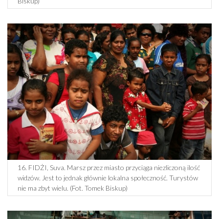
Biskup)
16. FIDŻI, Suva. Marsz przez miasto przyciąga niezliczoną ilość
widzów. Jest to jednak głównie lokalna społeczność. Turystów
nie ma zbyt wielu. (Fot. Tomek Biskup)