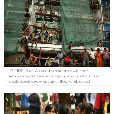
17. FIDŻI, Suva. W czasie trwania parady większość
mieszkańców przerywa swoje zajęcia, próbując chociaż przez
chwilę uczestniczyć w widowisku. (Fot. Tomek Biskup)