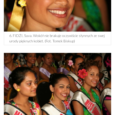
6. FIDŻI, Suva. Wokół nie brakuje oczywiście słynnych ze swej
urody pięknych kobiet. (Fot. Tomek Biskup)