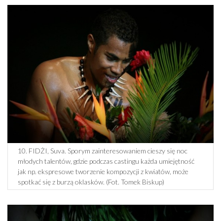
10. FIDŻI, Suva. Sporym zainteresowaniem cieszy się noc
młodych talentów, gdzie podczas castingu każda umiejętność
jak np. ekspresowe tworzenie kompozycji z kwiatów, może
spotkać się z burzą oklasków. (Fot. Tomek Biskup)