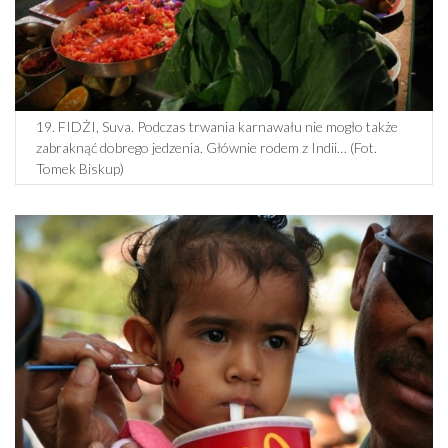
19. FIDŻI, Suva. Podczas trwania karnawału nie mogło także
zabraknąć dobrego jedzenia. Głównie rodem z Indii… (Fot.
Tomek Biskup)