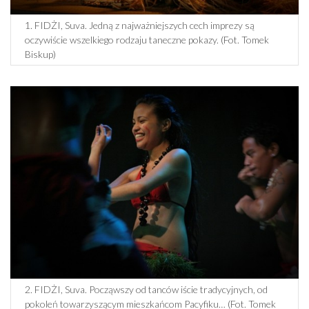
1. FIDŻI, Suva. Jedną z najważniejszych cech imprezy są
oczywiście wszelkiego rodzaju taneczne pokazy. (Fot. Tomek
Biskup)
2. FIDŻI, Suva. Począwszy od tanców iście tradycyjnych, od
pokoleń towarzyszącym mieszkańcom Pacyfiku… (Fot. Tomek