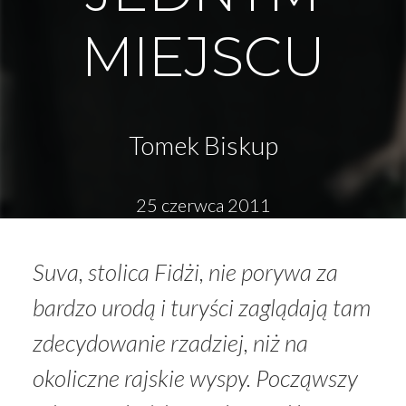
MIEJSCU
Tomek Biskup
25 czerwca 2011
Suva, stolica Fidżi, nie porywa za
bardzo urodą i turyści zaglądają tam
zdecydowanie rzadziej, niż na
okoliczne rajskie wyspy. Począwszy