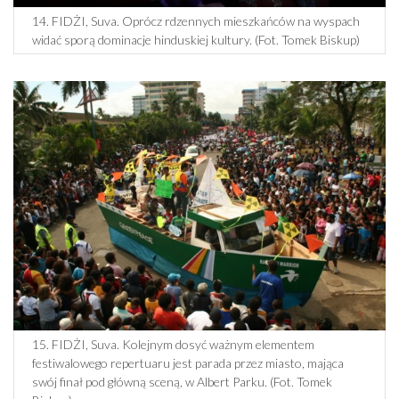
14. FIDŻI, Suva. Oprócz rdzennych mieszkańców na wyspach
widać sporą dominacje hinduskiej kultury. (Fot. Tomek Biskup)
15. FIDŻI, Suva. Kolejnym dosyć ważnym elementem
festiwalowego repertuaru jest parada przez miasto, mająca
swój finał pod główną sceną, w Albert Parku. (Fot. Tomek