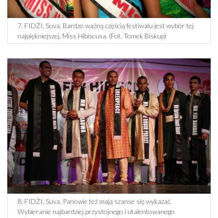
7. FIDŻI, Suva. Bardzo ważną częścią festiwalu jest wybór tej
najpiękniejszej, Miss Hibiscusa. (Fot. Tomek Biskup)
8. FIDŻI, Suva. Panowie też mają szanse się wykazać.
Wybieranie najbardziej przystojnego i utalentowanego