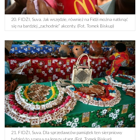
20. FIDŻI, Suva. Jak wszędzie, również na Fidżi można natknąć
się na bardziej „zachodnie” akcenty. (Fot. Tomek Biskup)
21. FIDŻI, Suva. Dla sprzedawców pamiątek ten sierpniowy
tydzień to szansa na lepszy utarg. (Fot. Tomek Biskup)