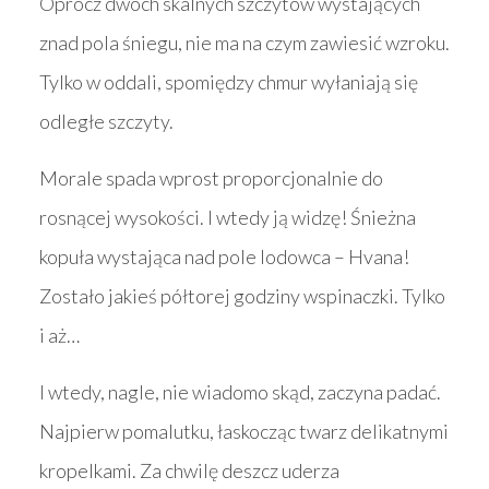
Oprócz dwóch skalnych szczytów wystających
znad pola śniegu, nie ma na czym zawiesić wzroku.
Tylko w oddali, spomiędzy chmur wyłaniają się
odległe szczyty.
Morale spada wprost proporcjonalnie do
rosnącej wysokości. I wtedy ją widzę! Śnieżna
kopuła wystająca nad pole lodowca – Hvana!
Zostało jakieś półtorej godziny wspinaczki. Tylko
i aż…
I wtedy, nagle, nie wiadomo skąd, zaczyna padać.
Najpierw pomalutku, łaskocząc twarz delikatnymi
kropelkami. Za chwilę deszcz uderza