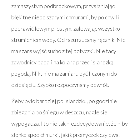
zamaszystym podbródkowym, przysłaniając
błękitne niebo szarymi chmurami, by po chwili
poprawić lewym prostym, zalewając wszystko
strumieniem wody. Od razu rzucamy ręcznik. Nie
ma szans wyjść sucho z tej potyczki. Nie tacy
zawodnicy padali na kolana przed islandzką
pogodą. Nikt nie ma zamiaru być liczonym do
dziesięciu. Szybko rozpoczynamy odwrót.
Żeby było bardziej po islandzku, po godzinie
zbiegania po śniegu w deszczu, nagle się
wypogadza. I to nie tak niezdecydowanie, że niby
słonko spod chmurki, jakiś promyczek czy dwa,