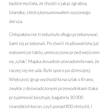
będzie myślała, że chodzi o jakąś zgrabną
Islandkę, z którą konsumowałem suszonego
dorsza.
Chłopaków nie trzeba było długo przekonywać.
Sami się przekonali. Po chwili studiowaliśmy już
malownicze tablo, umieszczone przed wejściem
na „szlak”. Mapka dosadnie uświadomiła nam, że
raczej się nie uda. Było sporo po dziesiątej.
Większość grup wychodziła na szlak o 8 rano,
zwykle z doświadczonymi przewodnikami (taka
przyjemność kosztuje, bagatela 30 000
islandzkich koron, czyli ponad 800 złotych). I