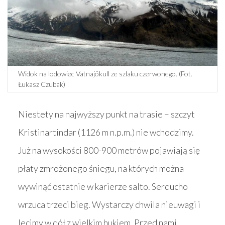
Widok na lodowiec Vatnajökull ze szlaku czerwonego. (Fot.
Łukasz Czubak)
Niestety na najwyższy punkt na trasie – szczyt
Kristinartindar (1126 m n.p.m.) nie wchodzimy.
Już na wysokości 800-900 metrów pojawiają się
płaty zmrożonego śniegu, na których można
wywinąć ostatnie w karierze salto. Serducho
wrzuca trzeci bieg. Wystarczy chwila nieuwagi i
lecimy w dół z wielkim hukiem. Przed nami