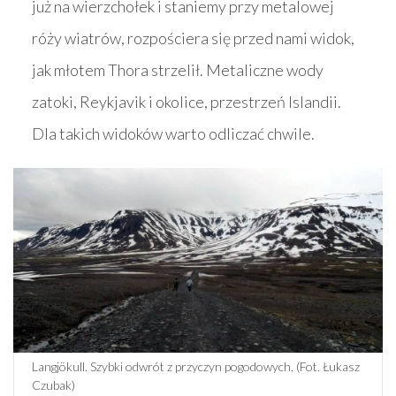
już na wierzchołek i staniemy przy metalowej
róży wiatrów, rozpościera się przed nami widok,
jak młotem Thora strzelił. Metaliczne wody
zatoki, Reykjavik i okolice, przestrzeń Islandii.
Dla takich widoków warto odliczać chwile.
Langjökull. Szybki odwrót z przyczyn pogodowych. (Fot. Łukasz
Czubak)