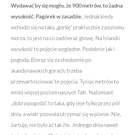
Wydawać by się mogło, że 900 metrów, to żadna
wysokość. Pagórek w zasadzie.
Jednak kiedy
wchodzi się na taką „górkę” praktycznie z poziomu
morza, to jest na co zadzierać głowę. Na Islandii
wysokość to pojęcie względne. Podobnie jak i
pogoda. Biorąc się za chodzenie po
skandynawskich górach, trzeba
przewartościować te pojęcia. Tysiąc metrów to
mniej więcej poziom naszych Tatr. Natomiast
„dobra pogoda”, to taka, gdy leje tylko przez pół
dnia, a wiatr pozwala utrzymać się w pionie. Nie,
żartuję, nie było aż tak źle. Jednego dnia nawet