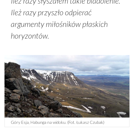
Ileż razy słyszałem takie biadolenie.
Ileż razy przyszło odpierać
argumenty miłośników płaskich
horyzontów.
Góry Esja, Habunga na widoku. (Fot. Łukasz Czubak)