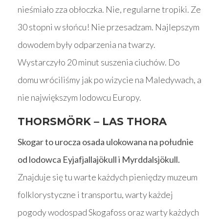
nieśmiało zza obłoczka. Nie, regularne tropiki. Ze
30 stopni w słońcu! Nie przesadzam. Najlepszym
dowodem były odparzenia na twarzy.
Wystarczyło 20 minut suszenia ciuchów. Do
domu wróciliśmy jak po wizycie na Maledywach, a
nie największym lodowcu Europy.
THORSMÖRK – LAS THORA
Skogar to urocza osada ulokowana na południe
od lodowca Eyjafjallajökull i Myrddalsjökull.
Znajduje się tu warte każdych pieniędzy muzeum
folklorystyczne i transportu, warty każdej
pogody wodospad Skogafoss oraz warty każdych