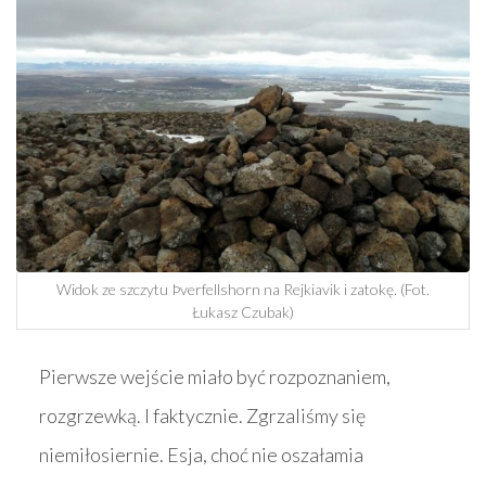
Widok ze szczytu Þverfellshorn na Rejkiavik i zatokę. (Fot.
Łukasz Czubak)
Pierwsze wejście miało być rozpoznaniem,
rozgrzewką. I faktycznie. Zgrzaliśmy się
niemiłosiernie. Esja, choć nie oszałamia