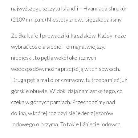
najwyższego szczytu Islandii – Hvannadalshnukúr
(2109 m n.p.m.) Niestety znowu się zakopaliśmy.
Ze Skaftafell prowadzi kilka szlaków. Każdy może
wybrać coś dla siebie. Ten najłatwiejszy,
niebieski, to pętla wokół okolicznych
wodospadów, można przejść ją w tenisówkach.
Druga pętla ma kolor czerwony, tu trzeba mieć już
górskie obuwie. Widoki dają namiastkę tego, co
czeka w górnych partiach. Przechodzimy nad
doliną, w której rozłożył się jeden z jęzorów
lodowego olbrzyma. To takie liźnięcie lodowca.