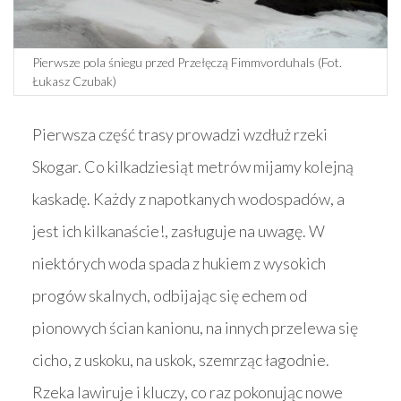
Pierwsze pola śniegu przed Przełęczą Fimmvorduhals (Fot.
Łukasz Czubak)
Pierwsza część trasy prowadzi wzdłuż rzeki
Skogar. Co kilkadziesiąt metrów mijamy kolejną
kaskadę. Każdy z napotkanych wodospadów, a
jest ich kilkanaście!, zasługuje na uwagę. W
niektórych woda spada z hukiem z wysokich
progów skalnych, odbijając się echem od
pionowych ścian kanionu, na innych przelewa się
cicho, z uskoku, na uskok, szemrząc łagodnie.
Rzeka lawiruje i kluczy, co raz pokonując nowe