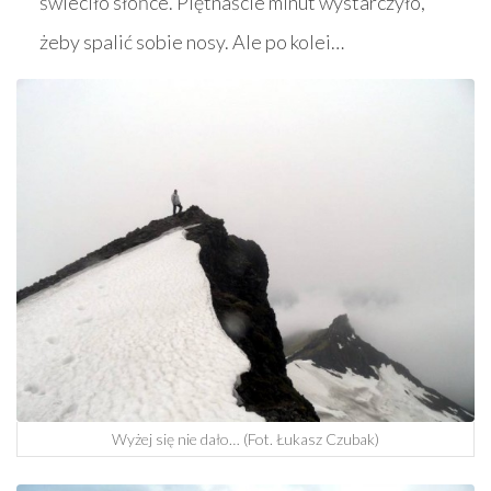
świeciło słońce. Piętnaście minut wystarczyło,
żeby spalić sobie nosy. Ale po kolei…
Wyżej się nie dało… (Fot. Łukasz Czubak)