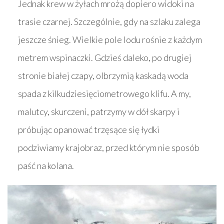
Jednak krew w żyłach mrożą dopiero widoki na
trasie czarnej. Szczególnie, gdy na szlaku zalega
jeszcze śnieg. Wielkie pole lodu rośnie z każdym
metrem wspinaczki. Gdzieś daleko, po drugiej
stronie białej czapy, olbrzymią kaskadą woda
spada z kilkudziesięciometrowego klifu. A my,
malutcy, skurczeni, patrzymy w dół skarpy i
próbując opanować trzęsące się łydki
podziwiamy krajobraz, przed którym nie sposób
paść na kolana.