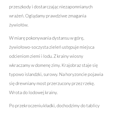
przeszkody i dostarczając niezapomnianych
wrażeń. Oglądamy prawdziwe zmagania
żywiołów.
W miarę pokonywania dystansu w górę,
żywiołowo-soczysta zieleń ustępuje miejsca
odcieniom ziemi i lodu. Z krainy wiosny
wkraczamy w domenę zimy. Krajobraz staje się
typowo islandzki, surowy. Na horyzoncie pojawia
się drewniany most przerzucony przez rzekę.
Wrota do lodowej krainy.
Po przekroczeniu kładki, dochodzimy do tablicy