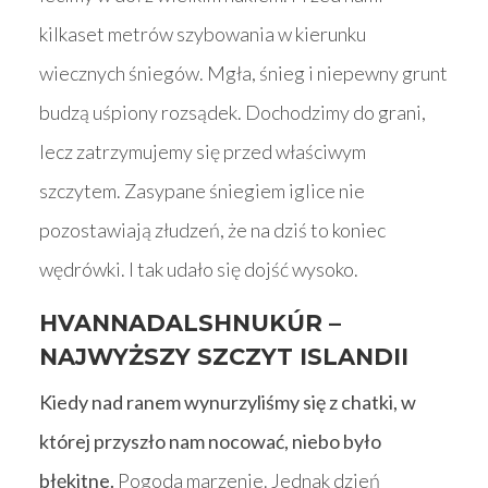
kilkaset metrów szybowania w kierunku
wiecznych śniegów. Mgła, śnieg i niepewny grunt
budzą uśpiony rozsądek. Dochodzimy do grani,
lecz zatrzymujemy się przed właściwym
szczytem. Zasypane śniegiem iglice nie
pozostawiają złudzeń, że na dziś to koniec
wędrówki. I tak udało się dojść wysoko.
HVANNADALSHNUKÚR –
NAJWYŻSZY SZCZYT ISLANDII
Kiedy nad ranem wynurzyliśmy się z chatki, w
której przyszło nam nocować, niebo było
błękitne.
Pogoda marzenie. Jednak dzień