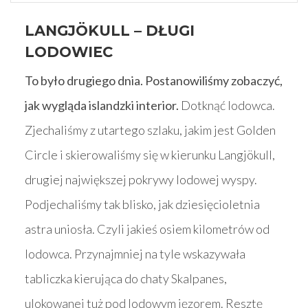
LANGJÖKULL – DŁUGI
LODOWIEC
To było drugiego dnia. Postanowiliśmy zobaczyć,
jak wygląda islandzki interior.
Dotknąć lodowca.
Zjechaliśmy z utartego szlaku, jakim jest Golden
Circle i skierowaliśmy się w kierunku Langjökull,
drugiej największej pokrywy lodowej wyspy.
Podjechaliśmy tak blisko, jak dziesięcioletnia
astra uniosła. Czyli jakieś osiem kilometrów od
lodowca. Przynajmniej na tyle wskazywała
tabliczka kierująca do chaty Skalpanes,
ulokowanej tuż pod lodowym jęzorem. Resztę