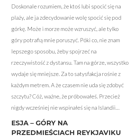
Doskonale rozumiem, że ktoś lubi spocić się na
plaży, ale ja zdecydowanie wolę spocić się pod
górkę. Może i morze może wzruszyć, ale tylko
góry potrafią mnie poruszyć. Póki co, nie znam
lepszego sposobu, żeby spojrzeć na
rzeczywistość z dystansu. Tam na górze, wszystko
wydaje się mniejsze. Za to satysfakcja rośnie z
każdym metrem. A że czasem nie uda się zdobyć
szczytu? Cóż, ważne, że próbowałeś. Przecież
nigdy wcześniej nie wspinałeś się na Islandii…
ESJA – GÓRY NA
PRZEDMIEŚCIACH REYKJAVIKU