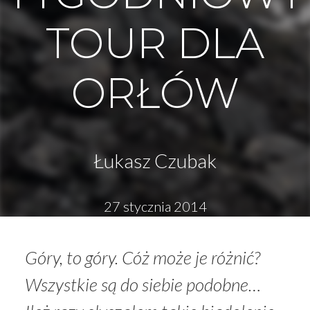
TOUR DLA
ORŁÓW
Łukasz Czubak
27 stycznia 2014
Góry, to góry. Cóż może je różnić?
Wszystkie są do siebie podobne…