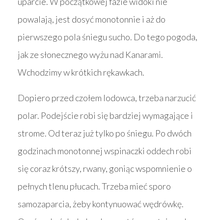
uparcie. W początkowej fazie widoki nie
powalają, jest dosyć monotonnie i aż do
pierwszego pola śniegu sucho. Do tego pogoda,
jak ze słonecznego wyżu nad Kanarami.
Wchodzimy w krótkich rękawkach.
Dopiero przed czołem lodowca, trzeba narzucić
polar. Podejście robi się bardziej wymagające i
strome. Od teraz już tylko po śniegu. Po dwóch
godzinach monotonnej wspinaczki oddech robi
się coraz krótszy, rwany, goniąc wspomnienie o
pełnych tlenu płucach. Trzeba mieć sporo
samozaparcia, żeby kontynuować wędrówkę.