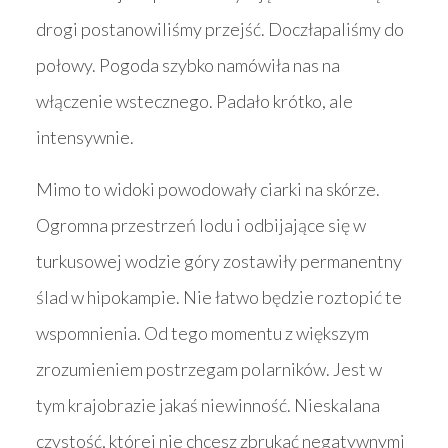
drogi postanowiliśmy przejść. Doczłapaliśmy do
połowy. Pogoda szybko namówiła nas na
włączenie wstecznego. Padało krótko, ale
intensywnie.
Mimo to widoki powodowały ciarki na skórze.
Ogromna przestrzeń lodu i odbijające się w
turkusowej wodzie góry zostawiły permanentny
ślad w hipokampie. Nie łatwo będzie roztopić te
wspomnienia. Od tego momentu z większym
zrozumieniem postrzegam polarników. Jest w
tym krajobrazie jakaś niewinność. Nieskalana
czystość, której nie chcesz zbrukać negatywnymi