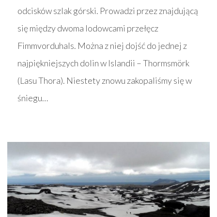
odcisków szlak górski. Prowadzi przez znajdującą
się między dwoma lodowcami przełęcz
Fimmvorduhals. Można z niej dojść do jednej z
najpiękniejszych dolin w Islandii – Thormsmörk
(Lasu Thora). Niestety znowu zakopaliśmy się w
śniegu…