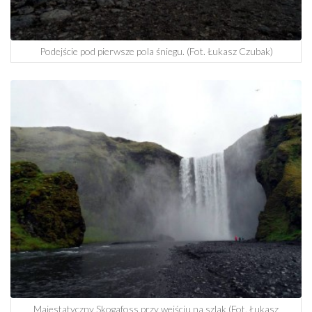
Podejście pod pierwsze pola śniegu. (Fot. Łukasz Czubak)
Majestatyczny Skogafoss przy wejściu na szlak (Fot. Łukasz