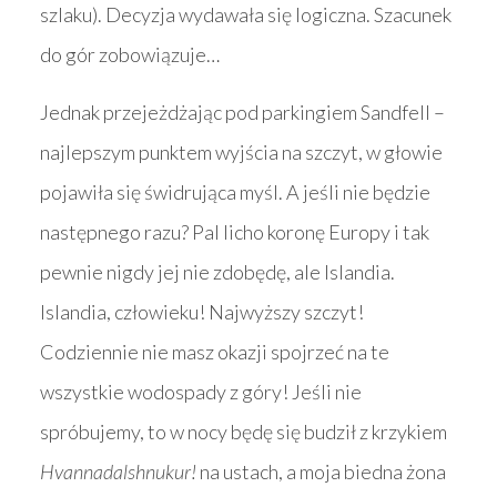
szlaku). Decyzja wydawała się logiczna. Szacunek
do gór zobowiązuje…
Jednak przejeżdżając pod parkingiem Sandfell –
najlepszym punktem wyjścia na szczyt, w głowie
pojawiła się świdrująca myśl. A jeśli nie będzie
następnego razu? Pal licho koronę Europy i tak
pewnie nigdy jej nie zdobędę, ale Islandia.
Islandia, człowieku! Najwyższy szczyt!
Codziennie nie masz okazji spojrzeć na te
wszystkie wodospady z góry! Jeśli nie
spróbujemy, to w nocy będę się budził z krzykiem
Hvannadalshnukur!
na ustach, a moja biedna żona