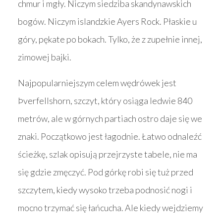
chmur i mgły. Niczym siedziba skandynawskich
bogów. Niczym islandzkie Ayers Rock. Płaskie u
góry, pękate po bokach. Tylko, że z zupełnie innej,
zimowej bajki.
Najpopularniejszym celem wędrówek jest
Þverfellshorn, szczyt, który osiąga ledwie 840
metrów, ale w górnych partiach ostro daje się we
znaki. Początkowo jest łagodnie. Łatwo odnaleźć
ścieżkę, szlak opisują przejrzyste tabele, nie ma
się gdzie zmęczyć. Pod górkę robi się tuż przed
szczytem, kiedy wysoko trzeba podnosić nogi i
mocno trzymać się łańcucha. Ale kiedy wejdziemy