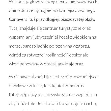
Wchodząc głównym wejściem z miejscowości El
Zaino dotrzemy najpierw do miejsca zwanego
Canaveral tuż przy długiej, piaszczystej plaży.
Tutaj znajduje się centrum turystyczne oraz
wspomniany już wcześniej hotel z widokiem na
morze, bardzo ładnie położony na wzgórzu,
wśród egzotycznej roślinności i doskonale
wkomponowany w otaczający krajobraz.
W Canaveral znajduje się też pierwsze miejsce
biwakowe w lesie, lecz kąpiel w morzu na
tutejszej plaży jest niewskazana ze względu na
zbyt duże fale. Jest tu bardzo spokojnie i cicho,