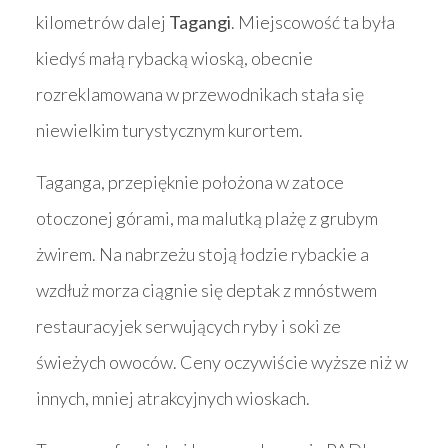
kilometrów dalej
Tagangi
. Miejscowość ta była
kiedyś małą rybacką wioską, obecnie
rozreklamowana w przewodnikach stała się
niewielkim turystycznym kurortem.
Taganga, przepięknie położona w zatoce
otoczonej górami, ma malutką plażę z grubym
żwirem. Na nabrzeżu stoją łodzie rybackie a
wzdłuż morza ciągnie się deptak z mnóstwem
restauracyjek serwujących ryby i soki ze
świeżych owoców. Ceny oczywiście wyższe niż w
innych, mniej atrakcyjnych wioskach.