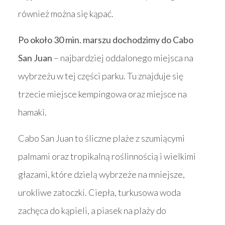
również można się kąpać.
Po około 30 min. marszu dochodzimy do Cabo
San Juan
– najbardziej oddalonego miejsca na
wybrzeżu w tej części parku. Tu znajduje się
trzecie miejsce kempingowa oraz miejsce na
hamaki.
Cabo San Juan to śliczne plaże z szumiącymi
palmami oraz tropikalną roślinnością i wielkimi
głazami, które dzielą wybrzeże na mniejsze,
urokliwe zatoczki. Ciepła, turkusowa woda
zachęca do kąpieli, a piasek na plaży do