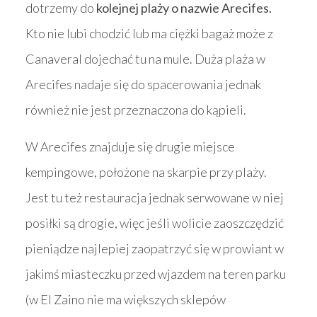
dotrzemy do
kolejnej plaży o nazwie Arecifes.
Kto nie lubi chodzić lub ma ciężki bagaż może z
Canaveral dojechać tu na mule. Duża plaża w
Arecifes nadaje się do spacerowania jednak
również nie jest przeznaczona do kąpieli.
W Arecifes znajduje się drugie miejsce
kempingowe, położone na skarpie przy plaży.
Jest tu też restauracja jednak serwowane w niej
posiłki są drogie, więc jeśli wolicie zaoszczędzić
pieniądze najlepiej zaopatrzyć się w prowiant w
jakimś miasteczku przed wjazdem na teren parku
(w El Zaino nie ma większych sklepów