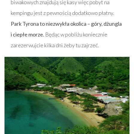
biwakowych znajdują się kasy więc pobyt na
kempingu jest z pewnością dodatkowo płatny.
Park Tyrona to niezwykła okolica – góry, dżungla
i ciepłe morze.
Będąc w pobliżu koniecznie
zarezerwujcie kilka dni żeby tu zajrzeć.