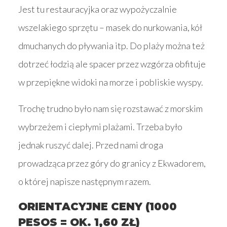
Jest tu restauracyjka oraz wypożyczalnie
wszelakiego sprzętu – masek do nurkowania, kół
dmuchanych do pływania itp. Do plaży można też
dotrzeć łodzią ale spacer przez wzgórza obfituje
w przepiękne widoki na morze i pobliskie wyspy.
Trochę trudno było nam się rozstawać z morskim
wybrzeżem i ciepłymi plażami. Trzeba było
jednak ruszyć dalej. Przed nami droga
prowadząca przez góry do granicy z Ekwadorem,
o której napisze następnym razem.
ORIENTACYJNE CENY (1000
PESOS = OK. 1,60 ZŁ)