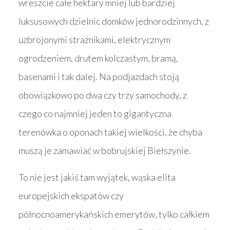
wreszcie całe hektary mniej lub bardziej
luksusowych dzielnic domków jednorodzinnych, z
uzbrojonymi strażnikami, elektrycznym
ogrodzeniem, drutem kolczastym, bramą,
basenami i tak dalej. Na podjazdach stoją
obowiązkowo po dwa czy trzy samochody, z
czego co najmniej jeden to gigantyczna
terenówka o oponach takiej wielkości, że chyba
muszą je zamawiać w bobrujskiej Biełszynie.
To nie jest jakiś tam wyjątek, wąska elita
europejskich ekspatów czy
północnoamerykańskich emerytów, tylko całkiem