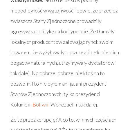
własnym losie.
No to teraz ktoś poda tę
niepodległość w wątpliwość i powie, że przecież
zwłaszcza Stany Zjednoczone prowadziły
agresywną politykę na kontynencie. Że tłamsiły
lokalnych producentów zalewając rynek swoim
towarem, że wyżyłowały poszczególne kraje z ich
bogactw naturalnych, utrzymywały dyktatorów i
tak dalej. No dobrze, dobrze, ale ktoś na to
pozwolił. I to nie byłem ani ja, ani prezydent
Stanów Zjednoczonych, tylko prezydenci
Kolumbii,
Boliwii
, Wenezueli i tak dalej.
Że to przez korupcję? A co to, w innych częściach