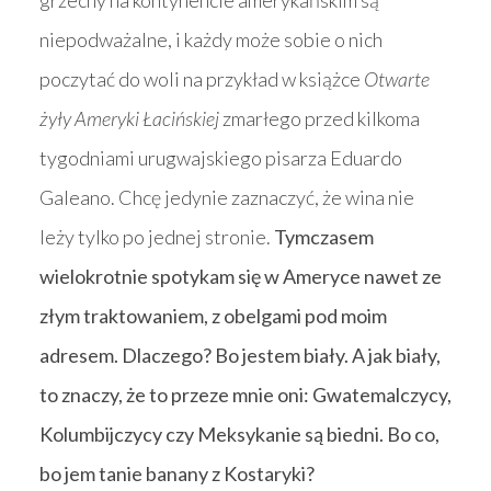
grzechy na kontynencie amerykańskim są
niepodważalne, i każdy może sobie o nich
poczytać do woli na przykład w książce
Otwarte
żyły Ameryki Łacińskiej
zmarłego przed kilkoma
tygodniami urugwajskiego pisarza Eduardo
Galeano. Chcę jedynie zaznaczyć, że wina nie
leży tylko po jednej stronie.
Tymczasem
wielokrotnie spotykam się w Ameryce nawet ze
złym traktowaniem, z obelgami pod moim
adresem. Dlaczego? Bo jestem biały. A jak biały,
to znaczy, że to przeze mnie oni: Gwatemalczycy,
Kolumbijczycy czy Meksykanie są biedni. Bo co,
bo jem tanie banany z Kostaryki?