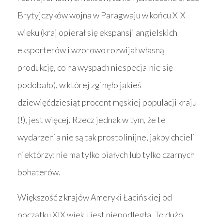
Brytyjczyków wojna w Paragwaju w końcu XIX
wieku (kraj opierał się ekspansji angielskich
eksporterów i wzorowo rozwijał własną
produkcję, co na wyspach niespecjalnie się
podobało), w której zginęło jakieś
dziewięćdziesiąt procent męskiej populacji kraju
(!), jest więcej. Rzecz jednak w tym, że te
wydarzenia nie są tak prostolinijne, jakby chcieli
niektórzy: nie ma tylko białych lub tylko czarnych
bohaterów.
Większość z krajów Ameryki Łacińskiej od
początku XIX wieku jest niepodległa. To dużo