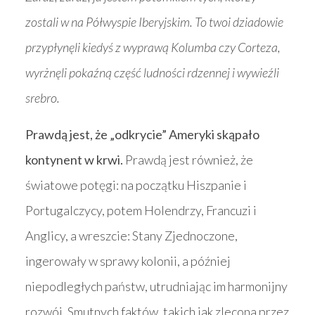
zostali w na Półwyspie Iberyjskim. To twoi dziadowie
przypłynęli kiedyś z wyprawą Kolumba czy Corteza,
wyrżnęli pokaźną część ludności rdzennej i wywieźli
srebro.
Prawdą jest, że „odkrycie” Ameryki skąpało
kontynent w krwi.
Prawdą jest również, że
światowe potęgi: na początku Hiszpanie i
Portugalczycy, potem Holendrzy, Francuzi i
Anglicy, a wreszcie: Stany Zjednoczone,
ingerowały w sprawy kolonii, a później
niepodległych państw, utrudniając im harmonijny
rozwój. Smutnych faktów, takich jak zlecona przez