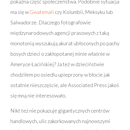
pokaźna część społeczeństwa. Podobnie sytuacja
ma się w
Gwatemali
czy Kolumbii, Meksyku lub
Salwadorze. Dlaczego fotografowie
międzynarodowych agencji prasowych z taką
monotonią wyszukują akurat ubłoconych po pachy
bosych dzieci o zakłopotanej minie właśnie w
Ameryce Łacińskiej? Ja też w dzieciństwie
chodziłem po osiedlu upieprzony w błocie jak
ostatnie nieszczęście, ale Associated Press jakoś
się mną nie interesowało.
Nikt też nie pokazuje gigantycznych centrów
handlowych, ulic zakorkowanych najnowszymi