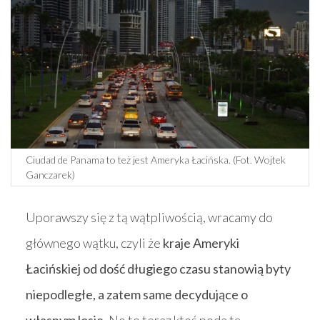
Ciudad de Panama to też jest Ameryka Łacińska. (Fot. Wojtek
Ganczarek)
Uporawszy się z tą wątpliwością, wracamy do
głównego wątku, czyli że
kraje Ameryki
Łacińskiej od dość długiego czasu stanowią byty
niepodległe, a zatem same decydujące o