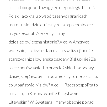
czasu, biorąc pod uwagę, że niepodległa historia
Polski jako kraju o współczesnych granicach,
ustroju i składzie etnicznym ma raptem niecałe
trzydzieści lat. Ale że my mamy
dziesięciowieczną historię? A co, w Ameryce
wcześniej nie było rdzennych cywilizacji, może
starszych niż słowiańska osada w Biskupinie? Że
to złe porównanie, bo przecież skład narodowy
dzisiejszej Gwatemali powiedzmy to nie to samo,
co w państwie Majów? A co, III Rzeczpospolita to
to samo, co Korona w unii z Księstwem
Litewskim? W Gwatemali mamy obecnie ponad