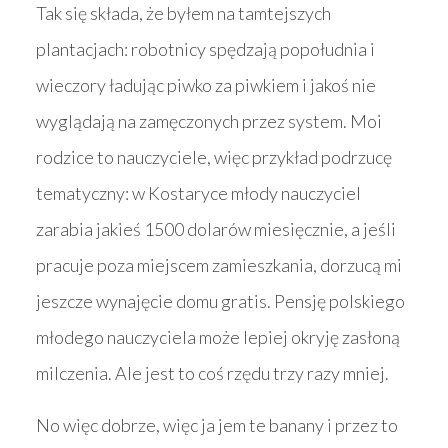
Tak się składa, że byłem na tamtejszych
plantacjach: robotnicy spędzają popołudnia i
wieczory ładując piwko za piwkiem i jakoś nie
wyglądają na zamęczonych przez system. Moi
rodzice to nauczyciele, więc przykład podrzucę
tematyczny: w Kostaryce młody nauczyciel
zarabia jakieś 1500 dolarów miesięcznie, a jeśli
pracuje poza miejscem zamieszkania, dorzucą mi
jeszcze wynajęcie domu gratis. Pensję polskiego
młodego nauczyciela może lepiej okryję zasłoną
milczenia. Ale jest to coś rzędu trzy razy mniej.
No więc dobrze, więc ja jem te banany i przez to