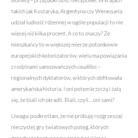
Boliwią – przypadki dość nietypowe. W krajach
takich jak Kostaryka, Argentyna czy Wenezuela
udział ludność rdzennej w ogóle populacji to nie
więcej niż kilka procent. A co to znaczy? Że
mieszkańcy to w większej mierze potomkowie
europejskich kolonizatorów, wielu ma powiązania
z rodzinami samozwańczych
caudillos
–
regionalnych dyktatorów, w których obfitowała
amerykańska historia. I oni potem krzyczą i żalą
się, że biali ich okradli. Biali, czyli… oni sami?
Uwaga: podkreślam, że nie próbuję rozgrzeszać
nieczystej gry światowych potęg, których