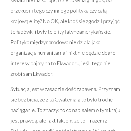
świata nie ma korupcji? Że to wina gringos, bo
przekupili tego czy innego polityka czy całą
krajową elitę? No OK, ale ktoś się zgodził przyjąć
te łapówki i były to elity latynoamerykańskie.
Polityka międzynarodowa nie działa jako
organizacja humanitarna i nikt nie będzie dbał o
interesy dajmy na to Ekwadoru, jeśli tego nie
zrobi sam Ekwador.
Sytuacja jest w zasadzie dość zabawna. Przyznam
się bez bicia, że z tą Gwatemalą to było trochę
naciąganie. To znaczy: to co napisałem o tym kraju
jest prawdą, ale fakt faktem, że to – razem z