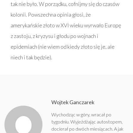
tak nie było. W porządku, cofnijmy się do czasów
kolonii. Powszechna opinia głosi, że
amerykańskie złoto w XVI wieku wyrwało Europę
z zastoju, z kryzysu i głodu po wojnach i
epidemiach (nie wiem od kiedy złoto się je, ale
niech i tak będzie).
Wojtek Ganczarek
Wychodząc w góry, wracał po
tygodniu. Wyjeżdżając autostopem,
docierał po dwóch miesiącach. A jak