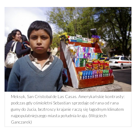
Meksyk, San Cristobal de Las Casas. Amerykańskie kontrasty:
podczas gdy ośmioletni Sebastian sprzedaje od rana od rana
gumy do żucia, beztroscy krajanie raczą się łagodnym klimatem
najpopulatniejszego miasta południa kraju. (Wojciech
Ganczarek)