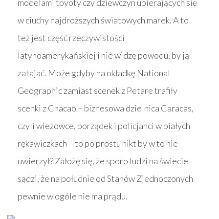
modelami toyoty czy dziewczyn ubierających się
w ciuchy najdroższych światowych marek. A to
też jest część rzeczywistości
latynoamerykańskiej i nie widzę powodu, by ją
zatajać. Może gdyby na okładkę National
Geographic zamiast scenek z Petare trafiły
scenki z Chacao – biznesowa dzielnica Caracas,
czyli wieżowce, porządek i policjanci w białych
rękawiczkach – to po prostu nikt by w to nie
uwierzył? Założę się, że sporo ludzi na świecie
sądzi, że na południe od Stanów Zjednoczonych
pewnie w ogóle nie ma prądu.