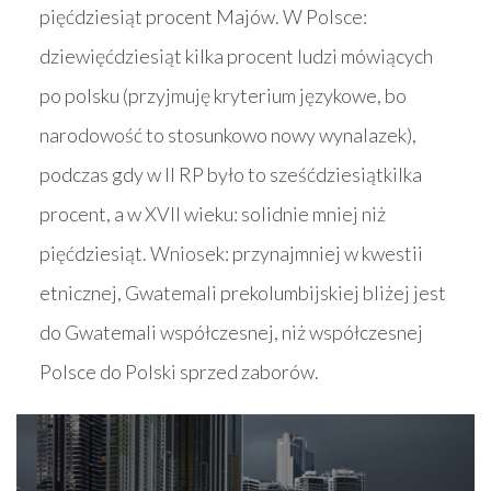
pięćdziesiąt procent Majów. W Polsce:
dziewięćdziesiąt kilka procent ludzi mówiących
po polsku (przyjmuję kryterium językowe, bo
narodowość to stosunkowo nowy wynalazek),
podczas gdy w II RP było to sześćdziesiątkilka
procent, a w XVII wieku: solidnie mniej niż
pięćdziesiąt. Wniosek: przynajmniej w kwestii
etnicznej, Gwatemali prekolumbijskiej bliżej jest
do Gwatemali współczesnej, niż współczesnej
Polsce do Polski sprzed zaborów.