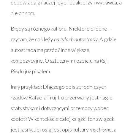
odpowiadają raczej jego redaktorzy i wydawca, a
nie on sam.
Błędy są różnego kalibru. Niektóre drobne –
czytam, że coś leży
na tyłach autostrady.
A gdzie
autostrada ma przód? Inne większe,
kompozycyjne. O sztucznym rozbiciu na
Raj
i
Piekło
już pisałem.
Inny przykład: Dlaczego opis zbrodniczych
rządów Rafaela Trujillo przerwany jest nagle
statystykami dotyczącymi przemocy wobec
kobiet? W kontekście całej książki ten związek
jest jasny. Jej osią jest opis kultury
machismo
, a