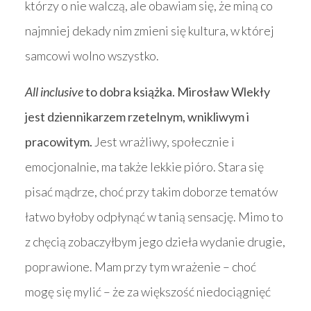
którzy o nie walczą, ale obawiam się, że miną co
najmniej dekady nim zmieni się kultura, w której
samcowi wolno wszystko.
All inclusive
to dobra książka. Mirosław Wlekły
jest dziennikarzem rzetelnym, wnikliwym i
pracowitym.
Jest wrażliwy, społecznie i
emocjonalnie, ma także lekkie pióro. Stara się
pisać mądrze, choć przy takim doborze tematów
łatwo byłoby odpłynąć w tanią sensację. Mimo to
z chęcią zobaczyłbym jego dzieła wydanie drugie,
poprawione. Mam przy tym wrażenie – choć
mogę się mylić – że za większość niedociągnięć