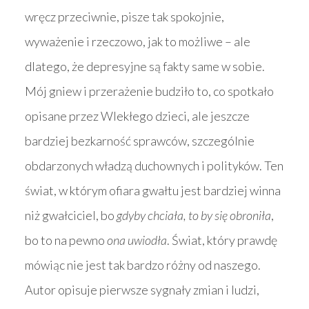
wręcz przeciwnie, pisze tak spokojnie,
wyważenie i rzeczowo, jak to możliwe – ale
dlatego, że depresyjne są fakty same w sobie.
Mój gniew i przerażenie budziło to, co spotkało
opisane przez Wlekłego dzieci, ale jeszcze
bardziej bezkarność sprawców, szczególnie
obdarzonych władzą duchownych i polityków. Ten
świat, w którym ofiara gwałtu jest bardziej winna
niż gwałciciel, bo
gdyby chciała, to by się obroniła
,
bo to na pewno
ona uwiodła
. Świat, który prawdę
mówiąc nie jest tak bardzo różny od naszego.
Autor opisuje pierwsze sygnały zmian i ludzi,