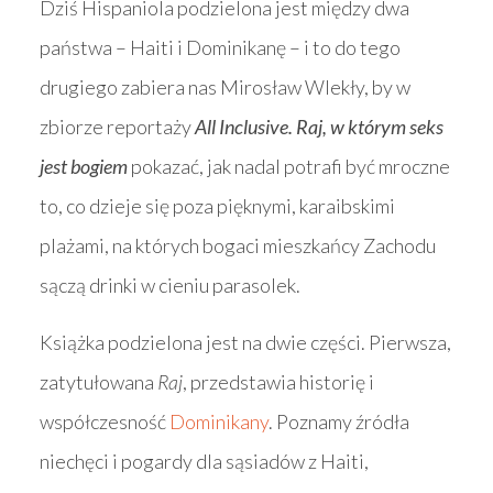
Dziś Hispaniola podzielona jest między dwa
państwa – Haiti i Dominikanę – i to do tego
drugiego zabiera nas Mirosław Wlekły, by w
zbiorze reportaży
All Inclusive. Raj, w którym seks
jest bogiem
pokazać, jak nadal potrafi być mroczne
to, co dzieje się poza pięknymi, karaibskimi
plażami, na których bogaci mieszkańcy Zachodu
sączą drinki w cieniu parasolek.
Książka podzielona jest na dwie części. Pierwsza,
zatytułowana
Raj
, przedstawia historię i
współczesność
Dominikany
. Poznamy źródła
niechęci i pogardy dla sąsiadów z Haiti,