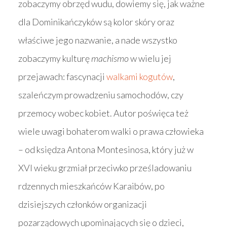
zobaczymy obrzęd wudu, dowiemy się, jak ważne
dla Dominikańczyków są kolor skóry oraz
właściwe jego nazwanie, a nade wszystko
zobaczymy kulturę
machismo
w wielu jej
przejawach: fascynacji
walkami kogutów
,
szaleńczym prowadzeniu samochodów, czy
przemocy wobec kobiet. Autor poświęca też
wiele uwagi bohaterom walki o prawa człowieka
– od księdza Antona Montesinosa, który już w
XVI wieku grzmiał przeciwko prześladowaniu
rdzennych mieszkańców Karaibów, po
dzisiejszych członków organizacji
pozarządowych upominających się o dzieci,