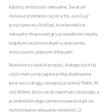
kobiety, mniejszości seksualne. Świat all-
inclusive przemknie raczej w tle, a jeśli już
przyjrzymy mu się bliżej, to w kontekście
seksualno-finansowej gry prowadzonej między
bogatymi wczasowiczkami a
sanky panky
,
miejscowymi, pięknymi chłopcami.
Niewiele tu rajskich przeżyć, dlatego tytuł tej
części mam za naciąganą próbę zbudowania
kontrastu z drugą, nazwaną już celniej
Piekło
. W
niej Wlekły zbliża się do reportażu śledczego, a
przedmiotem jego zainteresowania staje się
molestowanie seksualne nieletnich. O