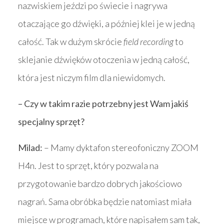
nazwiskiem jeździ po świecie i nagrywa
otaczające go dźwięki, a później klei je w jedną
całość. Tak w dużym skrócie
field recording
to
sklejanie dźwięków otoczenia w jedną całość,
która jest niczym film dla niewidomych.
– Czy w takim razie potrzebny jest Wam jakiś
specjalny sprzęt?
Milad:
– Mamy dyktafon stereofoniczny ZOOM
H4n. Jest to sprzęt, który pozwala na
przygotowanie bardzo dobrych jakościowo
nagrań. Sama obróbka będzie natomiast miała
miejsce w programach, które napisałem sam tak,