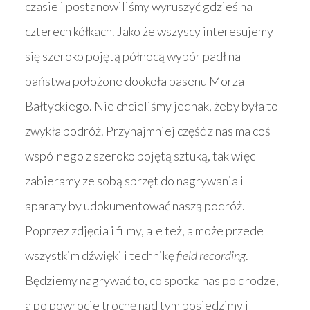
czasie i postanowiliśmy wyruszyć gdzieś na
czterech kółkach. Jako że wszyscy interesujemy
się szeroko pojętą północą wybór padł na
państwa położone dookoła basenu Morza
Bałtyckiego. Nie chcieliśmy jednak, żeby była to
zwykła podróż. Przynajmniej część z nas ma coś
wspólnego z szeroko pojętą sztuką, tak więc
zabieramy ze sobą sprzęt do nagrywania i
aparaty by udokumentować naszą podróż.
Poprzez zdjęcia i filmy, ale też, a może przede
wszystkim dźwięki i technikę
field recording
.
Będziemy nagrywać to, co spotka nas po drodze,
a po powrocie trochę nad tym posiedzimy i