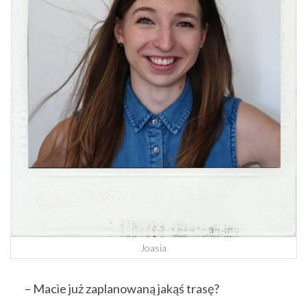
Joasia
– Macie już zaplanowaną jakąś trasę?