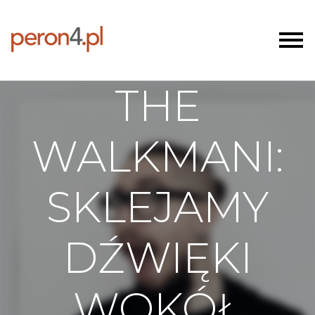
THE
WALKMANI:
SKLEJAMY
DŹWIĘKI
WOKÓŁ