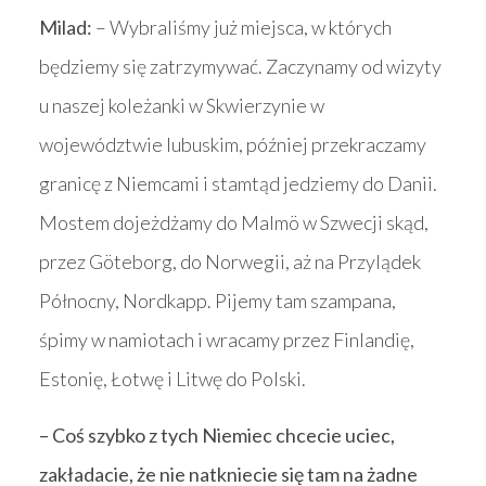
Milad:
– Wybraliśmy już miejsca, w których
będziemy się zatrzymywać. Zaczynamy od wizyty
u naszej koleżanki w Skwierzynie w
województwie lubuskim, później przekraczamy
granicę z Niemcami i stamtąd jedziemy do Danii.
Mostem dojeżdżamy do Malmö w Szwecji skąd,
przez Göteborg, do Norwegii, aż na Przylądek
Północny, Nordkapp. Pijemy tam szampana,
śpimy w namiotach i wracamy przez Finlandię,
Estonię, Łotwę i Litwę do Polski.
– Coś szybko z tych Niemiec chcecie uciec,
zakładacie, że nie natkniecie się tam na żadne