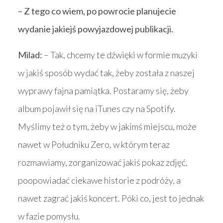
– Z tego co wiem, po powrocie planujecie
wydanie jakiejś powyjazdowej publikacji.
Milad:
– Tak, chcemy te dźwięki w formie muzyki
w jakiś sposób wydać tak, żeby została z naszej
wyprawy fajna pamiątka. Postaramy się, żeby
album pojawił się na iTunes czy na Spotify.
Myślimy też o tym, żeby w jakimś miejscu, może
nawet w Południku Zero, w którym teraz
rozmawiamy, zorganizować jakiś pokaz zdjęć,
poopowiadać ciekawe historie z podróży, a
nawet zagrać jakiś koncert. Póki co, jest to jednak
w fazie pomysłu.