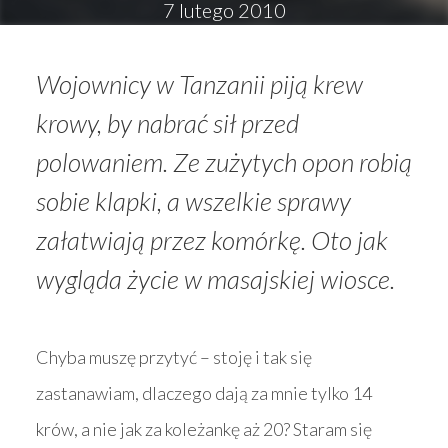
7 lutego 2010
Wojownicy w Tanzanii piją krew
krowy, by nabrać sił przed
polowaniem. Ze zużytych opon robią
sobie klapki, a wszelkie sprawy
załatwiają przez komórkę. Oto jak
wygląda życie w masajskiej wiosce.
Chyba muszę przytyć – stoję i tak się
zastanawiam, dlaczego dają za mnie tylko 14
krów, a nie jak za koleżankę aż 20? Staram się