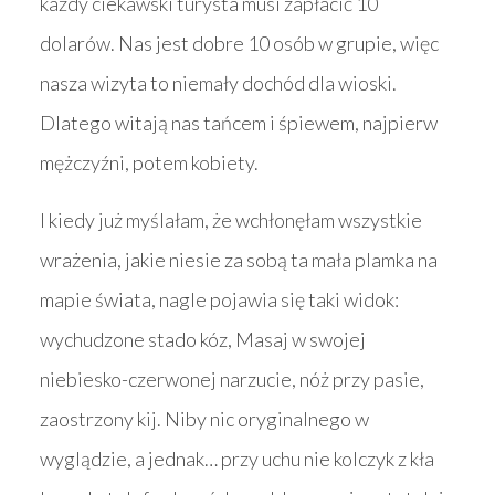
każdy ciekawski turysta musi zapłacić 10
dolarów. Nas jest dobre 10 osób w grupie, więc
nasza wizyta to niemały dochód dla wioski.
Dlatego witają nas tańcem i śpiewem, najpierw
mężczyźni, potem kobiety.
I kiedy już myślałam, że wchłonęłam wszystkie
wrażenia, jakie niesie za sobą ta mała plamka na
mapie świata, nagle pojawia się taki widok:
wychudzone stado kóz, Masaj w swojej
niebiesko-czerwonej narzucie, nóż przy pasie,
zaostrzony kij. Niby nic oryginalnego w
wyglądzie, a jednak… przy uchu nie kolczyk z kła