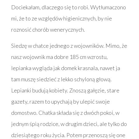
Dociekałam, dlaczego się to robi. Wytłumaczono
mi, że to ze względów higienicznych, by nie
roznosić chorób wenerycznych.
Siedzę w chatce jednego z wojowników. Mimo, że
nasz wojownik ma dobre 185 cm wzrostu,
lepianka wygląda jak domek krasnala, nawet ja
tam muszę siedzieć z lekko schyloną głową.
Lepianki budują kobiety. Znoszą gałęzie, stare
gazety, razem to upychają by ulepić swoje
domostwo. Chatka składa się z dwóch pokoi, w
jednym śpią rodzice, w drugim dzieci, ale tylko do
dziesiątego roku życia. Potem przenoszą się one