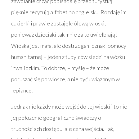
zawołanie chcąc popisać się przed turystką
pięknie recytują alfabet po angielsku. Rozdaję im
cukierki i prawie zostaję królową wioski,
ponieważ dzieciaki tak mnie za to uwielbiają!
Wioska jest mała, ale dostrzegam oznaki pomocy
humanitarnej – jeden z tubylców siedzi na wózku
inwalidzkim. To dobrze, – myślę – że może
poruszać się po wiosce, a nie być uwiązanym w
lepiance.
Jednak nie każdy może wejść do tej wioski i to nie
jej położenie geograficzne świadczy o
trudnościach dostępu, ale cena wejścia. Tak,