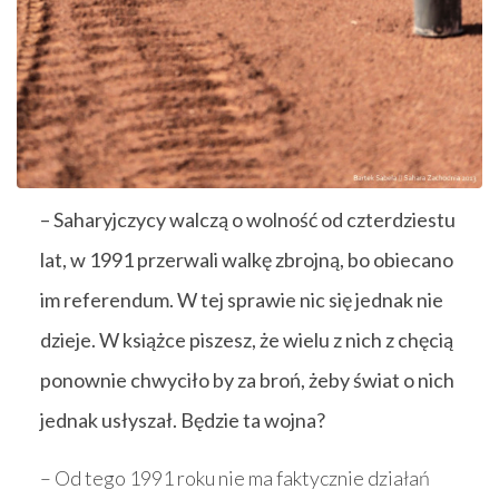
– Saharyjczycy walczą o wolność od czterdziestu
lat, w 1991 przerwali walkę zbrojną, bo obiecano
im referendum. W tej sprawie nic się jednak nie
dzieje. W książce piszesz, że wielu z nich z chęcią
ponownie chwyciło by za broń, żeby świat o nich
jednak usłyszał. Będzie ta wojna?
– Od tego 1991 roku nie ma faktycznie działań