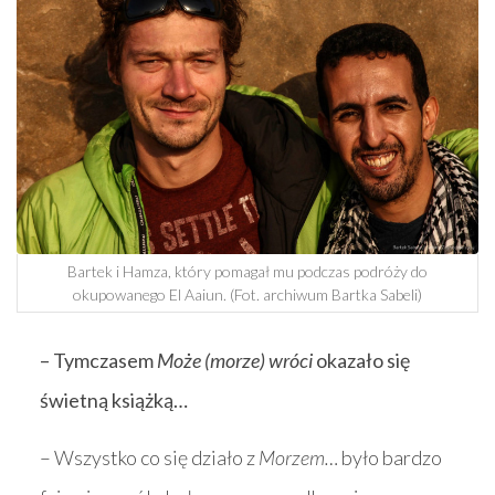
Bartek i Hamza, który pomagał mu podczas podróży do
okupowanego El Aaiun. (Fot. archiwum Bartka Sabeli)
– Tymczasem
Może (morze) wróci
okazało się
świetną książką…
– Wszystko co się działo z
Morzem…
było bardzo