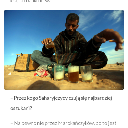
kraj do bankructwa.
– Przez kogo Saharyjczycy czują się najbardziej
oszukani?
– Na pewno nie przez Marokańczyków, bo to jest