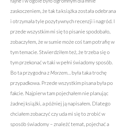
fajne i w ogóle było ogromnym dla mnie
zaskoczeniem, że tak ta książka została odebrana
i otrzymała tyle pozytywnych recenzji i nagród. I
przede wszystkim mi się to pisanie spodobało,
zobaczyłem, że w sumie może coś tam potrafię w
tym temacie. Stwierdziłem też, że trzeba się o
tym przekonać w taki w pełni świadomy sposób.
Bo ta przygodna z
Morzem…
była taka trochę
przypadkowa. Przede wszystkim pisana była po
fakcie. Najpierw tam pojechałem nie planując
żadnej książki, a później ją napisałem. Dlatego
chciałem zobaczyć czy uda mi się to zrobić w
sposób świadomy – znaleźć temat, pojechać a