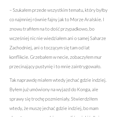
– Szukałem przede wszystkim tematu, który byłby
co najmniej równie fajny jak to Morze Aralskie. I
znowu trafiłem na to dość przypadkowo, bo
wcześniej nic nie wiedziałem ani o samej Saharze
Zachodniej, ani o toczącym się tam od lat
konflikcie. Grzebałem w necie, zobaczyłem mur
przecinający pustynię i to mnie zaintrygowało.
Tak naprawdę miałem wtedy jechać gdzie indziej.
Byłem już umówiony na wyjazd do Konga, ale
sprawy się trochę pozmieniały. Stwierdziłem
wtedy, że muszę jechać gdzie indziej, bo mam