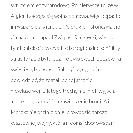
sytuację międzynarodową. Po pierwsze to, że w
Algierii zaczęła się wojna domowa, więc odpadło
im wsparcie algierskie. Po drugie – skończyła się
zimna wojna, upadł Związek Radziecki, więc w
tym kontekście wszystkie te regionalne konflikty
straciły rację bytu. Już nie było dwóch obozów na
świecie tylko jeden i Saharyjczycy, można
powiedzieć, że zostali po tej stronie
niewłaściwej. Dlatego trochę nie mieli wyjścia,
musieli się zgodzić na zawieszenie broni. A i
Maroko nie chciało dalej prowadzić bardzo
kosztownej wojny, która nieomal doprowadził