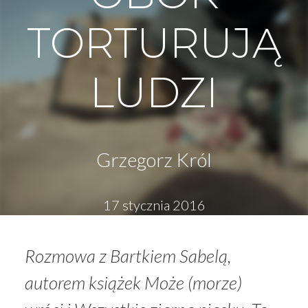
TORTURUJĄ
LUDZI
Grzegorz Król
17 stycznia 2016
Rozmowa z Bartkiem Sabelą,
autorem książek
Może (morze)