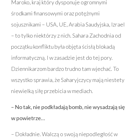
Maroko, kraj który dysponuje ogromnymi
środkami finansowymi oraz potężnymi
sojusznikami – USA, UE, Arabia Saudyjska, Izrael
– to tylko niektórzy z nich. Sahara Zachodnia od
początku konfliktu była objęta ścisłą blokadą
informatyczną. I w zasadzie jest do tej pory.
Dziennikarzom bardzo trudno tam wjechać. To
wszystko sprawia, że Saharyjczycy mają niestety
niewielką siłę przebicia w mediach.
– No tak, nie podkładają bomb, nie wysadzają się
w powietrze…
– Dokładnie. Walczą o swoją niepodległość w