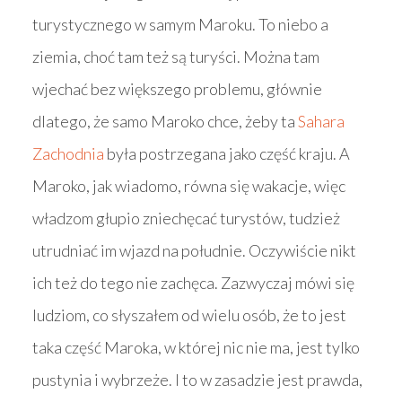
turystycznego w samym Maroku. To niebo a
ziemia, choć tam też są turyści. Można tam
wjechać bez większego problemu, głównie
dlatego, że samo Maroko chce, żeby ta
Sahara
Zachodnia
była postrzegana jako część kraju. A
Maroko, jak wiadomo, równa się wakacje, więc
władzom głupio zniechęcać turystów, tudzież
utrudniać im wjazd na południe. Oczywiście nikt
ich też do tego nie zachęca. Zazwyczaj mówi się
ludziom, co słyszałem od wielu osób, że to jest
taka część Maroka, w której nic nie ma, jest tylko
pustynia i wybrzeże. I to w zasadzie jest prawda,