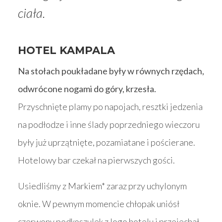
ciała.
HOTEL KAMPALA
Na stołach poukładane były w równych rzędach,
odwrócone nogami do góry, krzesła.
Przyschnięte plamy po napojach, resztki jedzenia
na podłodze i inne ślady poprzedniego wieczoru
były już uprzątnięte, pozamiatane i pościerane.
Hotelowy bar czekał na pierwszych gości.
Usiedliśmy z Markiem* zaraz przy uchylonym
oknie. W pewnym momencie chłopak uniósł
czerwony podkoszulek z logo hotelu i przejechał