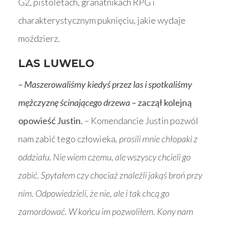
G2, pistoletach, granatnikach RPG i
charakterystycznym puknięciu, jakie wydaje
moździerz.
LAS LUWELO
– Maszerowaliśmy kiedyś przez las i spotkaliśmy
mężczyznę ścinającego drzewa
– zaczął kolejną
opowieść Justin.
– Komendancie Justin pozwól
nam zabić tego człowieka
, prosili mnie chłopaki z
oddziału. Nie wiem czemu, ale wszyscy chcieli go
zabić. Spytałem czy chociaż znaleźli jakąś broń przy
nim. Odpowiedzieli, że nie, ale i tak chcą go
zamordować. W końcu im pozwoliłem. Kony nam