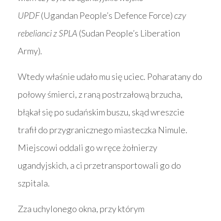
UPDF
(Ugandan People’s Defence Force)
czy
rebelianci z SPLA
(Sudan People’s Liberation
Army)
.
Wtedy właśnie udało mu się uciec. Poharatany do
połowy śmierci, z raną postrzałową brzucha,
błąkał się po sudańskim buszu, skąd wreszcie
trafił do przygranicznego miasteczka Nimule.
Miejscowi oddali go w ręce żołnierzy
ugandyjskich, a ci przetransportowali go do
szpitala.
Zza uchylonego okna, przy którym