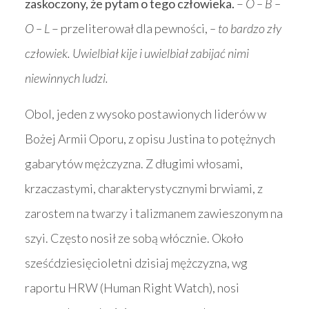
zaskoczony, że pytam o tego człowieka.
–
O – B –
O – L
– przeliterował dla pewności,
– to bardzo zły
człowiek. Uwielbiał kije i uwielbiał zabijać nimi
niewinnych ludzi.
Obol, jeden z wysoko postawionych liderów w
Bożej Armii Oporu, z opisu Justina to potężnych
gabarytów mężczyzna. Z długimi włosami,
krzaczastymi, charakterystycznymi brwiami, z
zarostem na twarzy i talizmanem zawieszonym na
szyi. Często nosił ze sobą włócznie. Około
sześćdziesięcioletni dzisiaj mężczyzna, wg
raportu HRW (Human Right Watch), nosi