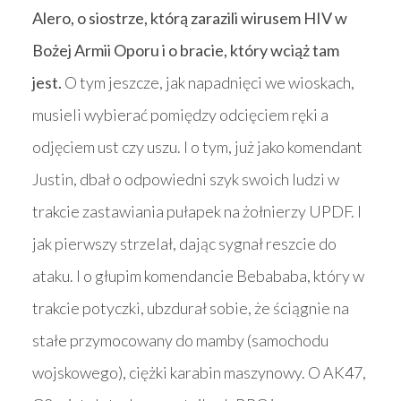
Alero, o siostrze, którą zarazili wirusem HIV w
Bożej Armii Oporu i o bracie, który wciąż tam
jest.
O tym jeszcze, jak napadnięci we wioskach,
musieli wybierać pomiędzy odcięciem ręki a
odjęciem ust czy uszu. I o tym, już jako komendant
Justin, dbał o odpowiedni szyk swoich ludzi w
trakcie zastawiania pułapek na żołnierzy UPDF. I
jak pierwszy strzelał, dając sygnał reszcie do
ataku. I o głupim komendancie Bebababa, który w
trakcie potyczki, ubzdurał sobie, że ściągnie na
stałe przymocowany do mamby (samochodu
wojskowego), ciężki karabin maszynowy. O AK47,