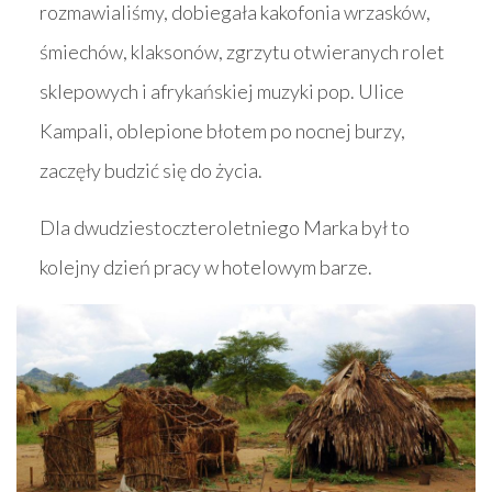
rozmawialiśmy, dobiegała kakofonia wrzasków,
śmiechów, klaksonów, zgrzytu otwieranych rolet
sklepowych i afrykańskiej muzyki pop. Ulice
Kampali, oblepione błotem po nocnej burzy,
zaczęły budzić się do życia.
Dla dwudziestoczteroletniego Marka był to
kolejny dzień pracy w hotelowym barze.