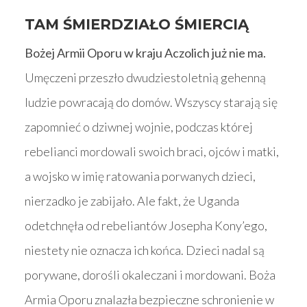
TAM ŚMIERDZIAŁO ŚMIERCIĄ
Bożej Armii Oporu w kraju Aczolich już nie ma.
Umęczeni przeszło dwudziestoletnią gehenną
ludzie powracają do domów. Wszyscy starają się
zapomnieć o dziwnej wojnie, podczas której
rebelianci mordowali swoich braci, ojców i matki,
a wojsko w imię ratowania porwanych dzieci,
nierzadko je zabijało. Ale fakt, że Uganda
odetchnęła od rebeliantów Josepha Kony’ego,
niestety nie oznacza ich końca. Dzieci nadal są
porywane, dorośli okaleczani i mordowani. Boża
Armia Oporu znalazła bezpieczne schronienie w