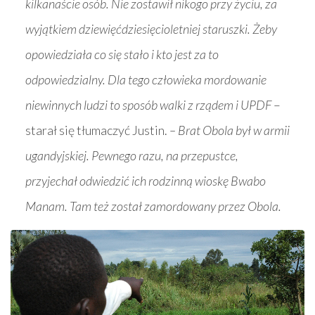
kilkanaście osób. Nie zostawił nikogo przy życiu, za
wyjątkiem dziewięćdziesięcioletniej staruszki. Żeby
opowiedziała co się stało i kto jest za to
odpowiedzialny. Dla tego człowieka mordowanie
niewinnych ludzi to sposób walki z rządem i UPDF
–
starał się tłumaczyć Justin.
– Brat Obola był w armii
ugandyjskiej. Pewnego razu, na przepustce,
przyjechał odwiedzić ich rodzinną wioskę Bwabo
Manam. Tam też został zamordowany przez Obola.