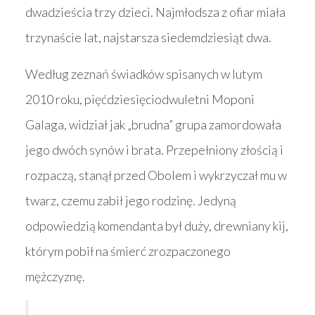
dwadzieścia trzy dzieci. Najmłodsza z ofiar miała
trzynaście lat, najstarsza siedemdziesiąt dwa.
Według zeznań świadków spisanych w lutym
2010 roku, pięćdziesięciodwuletni Moponi
Galaga, widział jak „brudna” grupa zamordowała
jego dwóch synów i brata. Przepełniony złością i
rozpaczą, stanął przed Obolem i wykrzyczał mu w
twarz, czemu zabił jego rodzinę. Jedyną
odpowiedzią komendanta był duży, drewniany kij,
którym pobił na śmierć zrozpaczonego
mężczyznę.