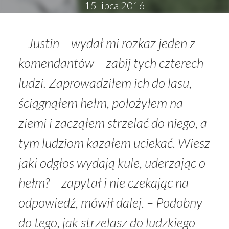
15 lipca 2016
–
Justin –
wydał mi rozkaz jeden z
komendantów
– zabij tych czterech
ludzi.
Zaprowadziłem ich do lasu,
ściągnąłem hełm, położyłem na
ziemi i zacząłem strzelać do niego, a
tym ludziom kazałem uciekać. Wiesz
jaki odgłos wydają kule, uderzając o
hełm?
– zapytał i nie czekając na
odpowiedź, mówił dalej.
– Podobny
do tego, jak strzelasz do ludzkiego