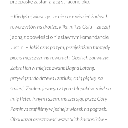
przepaskę zasłaniającą stracone oko.
– Kiedyś oświadczył, że nie chce widzieć żadnych
rowerzystów na drodze, kilka mil za Gulu
– zaczął
jedną z opowieści o niesławnym komendancie
Justin.
– Jakiś czas po tym, przejeżdżało tamtędy
pięciu mężczyzn na rowerach. Obol ich zauważył.
Zabrał ich w miejsce zwane Bagna Latong,
przywiązał do drzewa i zatłukł, całą piątkę, na
śmierć. Znałem jednego z tych chłopaków, miał na
imię Peter. Innym razem, maszerując przez Góry
Paminya trafiliśmy w jednej z wiosek na pogrzeb.
Obol kazał aresztować wszystkich żałobników –