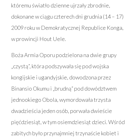
któremu światło dzienne ujrzały zbrodnie,
dokonane w ciągu czterech dni grudnia (14 – 17)
2009 roku w Demokratycznej Republice Konga,
w prowincji Hout Uele.
Boża Armia Oporu podzielona na dwie grupy
„czystą”, która podszywała się pod wojska
kongijskie i ugandyjskie, dowodzona przez
Binansio Okumu i „brudną” pod dowództwem
jednookiego Obola, wymordowała trzysta
dwadzieścia jeden osób, porwała dwieście
pięćdziesiąt, w tym osiemdziesiąt dzieci. Wśród
zabitych było przynajmniej trzynaście kobiet i