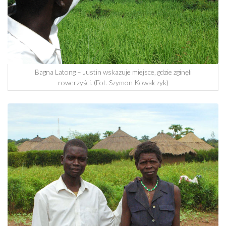
Bagna Latong – Justin wskazuje miejsce, gdzie zginęli
rowerzyści. (Fot. Szymon Kowalczyk)