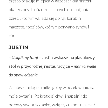
często brakuje miejsca w gazetach dla historii
okaleczonych ofiar, zmuszonych do zabijania
dzieci, którym wkłada się do rąk karabin i
maczetę, rodziców, którym porwano synów i
córki.
JUSTIN
– Usiądźmy tutaj
– Justin wskazał na plastikowy
stół w przydrożnej restauracyjce –
mam ci wiele
do opowiedzenia.
Zamówił fantę i zamilkł, jakby w oczekiwaniu na
moje pytania. Po krótkiej chwili napełnił do
połowy swoja szklankę, wziął łyk napoju i zaczął