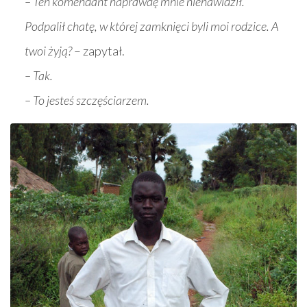
– Ten komendant naprawdę mnie nienawidził.
Podpalił chatę, w której zamknięci byli moi rodzice. A
twoi żyją?
– zapytał.
– Tak.
– To jesteś szczęściarzem.