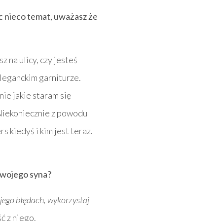
c nieco temat, uważasz że
z na ulicy, czy jesteś
 eleganckim garniturze.
nie jakie staram się
. Niekoniecznie z powodu
 kiedyś i kim jest teraz.
 swojego syna?
 jego błędach, wykorzystaj
ć z niego.