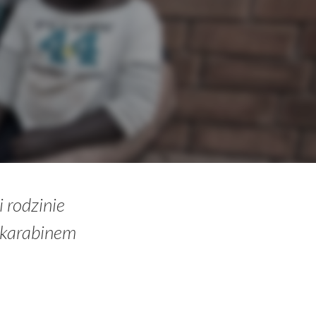
 rodzinie
 karabinem