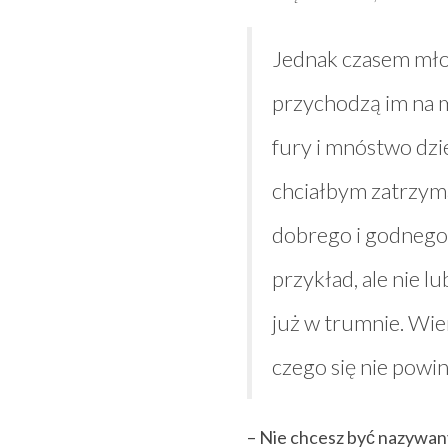
Jednak czasem młodzi
przychodzą im na m
fury i mnóstwo dziew
chciałbym zatrzyma
dobrego i godnego po
przykład, ale nie lu
już w trumnie. Wier
czego się nie powi
– Nie chcesz być nazywan