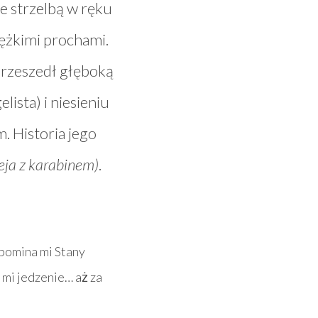
Ze strzelbą w ręku
iężkimi prochami.
Przeszedł głęboką
ista) i niesieniu
 Historia jego
ja z karabinem)
.
ypomina mi Stany
 mi jedzenie… aż za