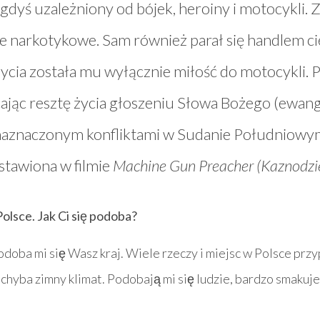
gdyś uzależniony od bójek, heroiny i motocykli. 
je narkotykowe. Sam również parał się handlem c
życia została mu wyłącznie miłość do motocykli. 
jąc resztę życia głoszeniu Słowa Bożego (ewangel
aznaczonym konfliktami w Sudanie Południowym.
stawiona w filmie
Machine Gun Preacher (Kaznodzie
olsce. Jak Ci się podoba?
podoba mi się Wasz kraj. Wiele rzeczy i miejsc w Polsce prz
hyba zimny klimat. Podobają mi się ludzie, bardzo smakuje