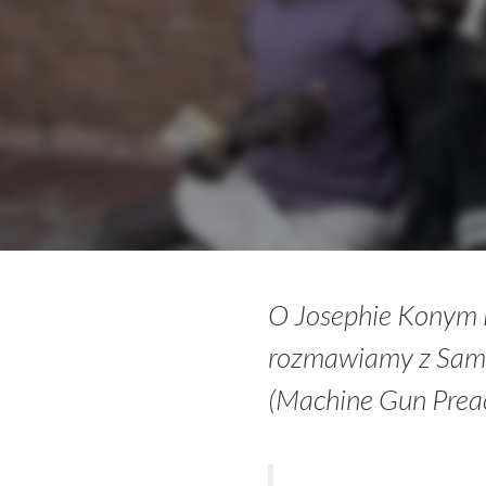
O Josephie Konym i 
rozmawiamy z Same
(Machine Gun Preac