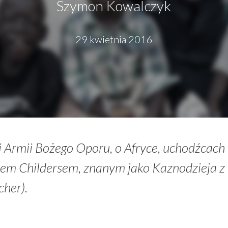
Szymon Kowalczyk
29 kwietnia 2016
Armii Bożego Oporu, o Afryce, uchodźcach i
m Childersem, znanym jako Kaznodzieja z
her).