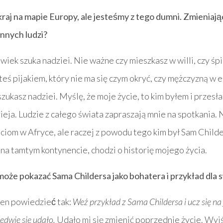
raj na mapie Europy, ale jesteśmy z tego dumni. Zmieniają
 innych ludzi?
łowiek szuka nadziei. Nie ważne czy mieszkasz w willi, czy śpis
eś pijakiem, który nie ma się czym okryć, czy mężczyzną w
szukasz nadziei. Myślę, że moje życie, to kim byłem i przesła
zieja. Ludzie z całego świata zapraszają mnie na spotkania
ciom w Afryce, ale raczej z powodu tego kim był Sam Childers
 na tamtym kontynencie, chodzi o historię mojego życia.
ec może pokazać Sama Childersa jako bohatera i przykład dla
ien powiedzieć tak:
Weź przykład z Sama Childersa i ucz się na
edwie się udało.
Udało mi się zmienić poprzednie życie. Wyjś