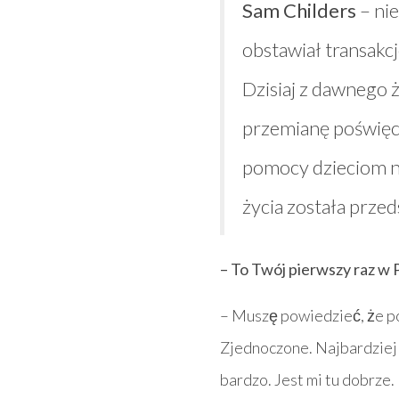
Sam Childers
– nie
obstawiał transakc
Dzisiaj z dawnego 
przemianę poświęca
pomocy dzieciom n
życia została przed
– To Twój pierwszy raz w P
– Muszę powiedzieć, że 
Zjednoczone. Najbardziej c
bardzo. Jest mi tu dobrze.