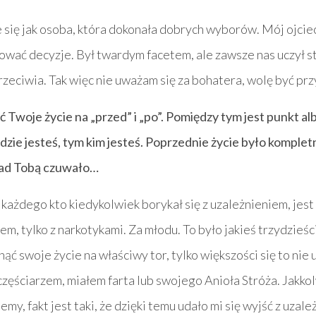
e się jak osoba, która dokonała dobrych wyborów. Mój ojcie
wać decyzje. Był twardym facetem, ale zawsze nas uczył st
przeciwia. Tak więc nie uważam się za bohatera, wolę być p
ić Twoje życie na „przed” i „po”. Pomiędzy tym jest punkt alb
gdzie jesteś, tym kim jesteś. Poprzednie życie było komplet
́ nad Tobą czuwało…
e każdego kto kiedykolwiek borykał się z uzależnieniem, jes
, tylko z narkotykami. Za młodu. To było jakieś trzydzieści l
nąć swoje życie na właściwy tor, tylko większości się to nie 
częściarzem, miałem farta lub swojego Anioła Stróża. Jakk
my, fakt jest taki, że dzięki temu udało mi się wyjść z uzalez