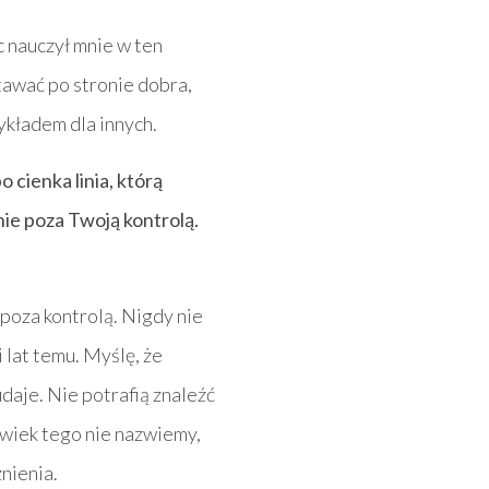
c nauczył mnie w ten
awać po stronie dobra,
rzykładem dla innych.
o cienka linia, którą
nie poza Twoją kontrolą.
t poza kontrolą. Nigdy nie
at temu. Myślę, że
udaje. Nie potrafią znaleźć
olwiek tego nie nazwiemy,
̇nienia.