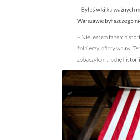
– Byłeś w kilku ważnych 
Warszawie był szczególni
– Nie jestem fanem historii,
żołnierzy, ofiary wojny. Te
zobaczyłem trochę historii