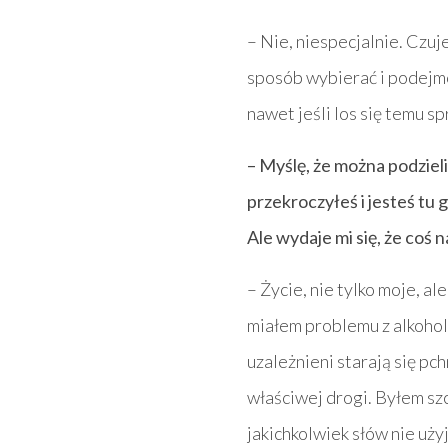
– Nie, niespecjalnie. Czuj
sposób wybierać i podejmo
nawet jeśli los się temu s
– Myślę, że można podziel
przekroczyłeś i jesteś tu 
Ale wydaje mi się, że cos
– Życie, nie tylko moje, al
miałem problemu z alkoholem
uzależnieni starają się pch
właściwej drogi. Byłem sz
jakichkolwiek słów nie użyje