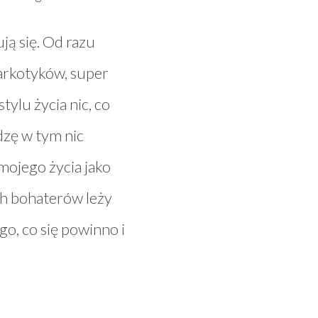
ą się. Od razu
narkotyków, super
ylu życia nic, co
zę w tym nic
mojego życia jako
ch bohaterów leży
go, co się powinno i