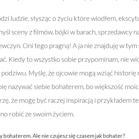
 ludzie, słysząc o życiu które wiodłem, ekscytuj
yśl sceny z filmów, bójki w barach, sprzedawcy 
czyn. Oni tego pragną! A ja nie znajduję w tym st
ć. Kiedy to wszystko sobie przypominam, nie wid
dziwu. Myślę, że ojcowie mogą wziąć historię 
bię nazywać siebie bohaterem, bo większość moi
zę, że mogę być raczej inspiracją i przykładem te
nno robić ze swoim życiem.
y bohaterem. Ale nie czujesz się czasem jak bohater?