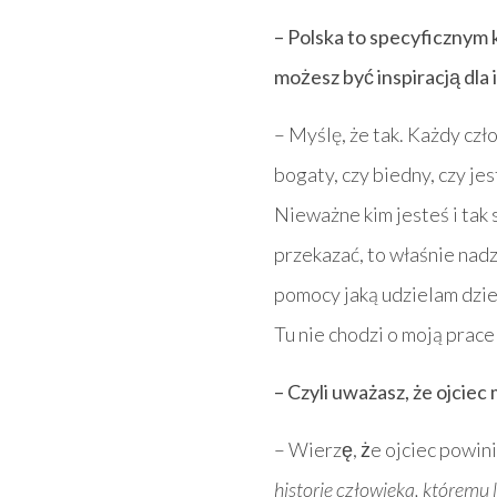
– Polska to specyficznym k
możesz być inspiracją dla
– Myślę, że tak. Każdy cz
bogaty, czy biedny, czy jest
Nieważne kim jesteś i tak 
przekazać, to właśnie nad
pomocy jaką udzielam dzie
Tu nie chodzi o moją prace
– Czyli uważasz, że ojci
– Wierzę, że ojciec powin
historię człowieka, któremu l