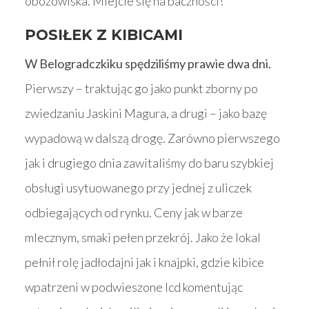
obozowiska. Miejcie się na baczności!
POSIŁEK Z KIBICAMI
W Belogradczkiku spędziliśmy prawie dwa dni.
Pierwszy – traktując go jako punkt zborny po
zwiedzaniu Jaskini Magura, a drugi – jako bazę
wypadową w dalszą drogę. Zarówno pierwszego
jak i drugiego dnia zawitaliśmy do baru szybkiej
obsługi usytuowanego przy jednej z uliczek
odbiegających od rynku. Ceny jak w barze
mlecznym, smaki pełen przekrój. Jako że lokal
pełnił rolę jadłodajni jak i knajpki, gdzie kibice
wpatrzeni w podwieszone lcd komentując