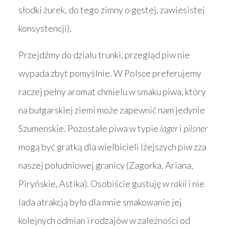
słodki żurek, do tego zimny o gęstej, zawiesistej
konsystencji).
Przejdźmy do działu trunki, przegląd piw nie
wypada zbyt pomyślnie. W Polsce preferujemy
raczej pełny aromat chmielu w smaku piwa, który
na bułgarskiej ziemi może zapewnić nam jedynie
Szumenskie. Pozostałe piwa w typie
lager
i
pilsner
mogą być gratką dla wielbicieli lżejszych piw zza
naszej południowej granicy (Zagorka, Ariana,
Piryńskie, Astika). Osobiście gustuję w
rakii
i nie
lada atrakcją było dla mnie smakowanie jej
kolejnych odmian i rodzajów w zależności od