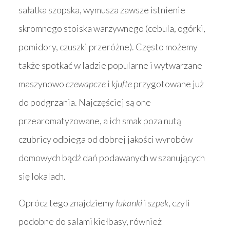
sałatka szopska, wymusza zawsze istnienie
skromnego stoiska warzywnego (cebula, ogórki,
pomidory, czuszki przeróżne). Często możemy
także spotkać w ladzie popularne i wytwarzane
maszynowo
czewapcze
i
kjufte
przygotowane już
do podgrzania. Najczęściej są one
przearomatyzowane, a ich smak poza nutą
czubricy odbiega od dobrej jakości wyrobów
domowych bądź dań podawanych w szanujących
się lokalach.
Oprócz tego znajdziemy
łukanki
i
szpek
, czyli
podobne do salami kiełbasy, również