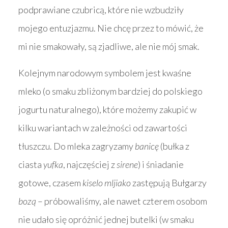
podprawiane czubricą, które nie wzbudziły
mojego entuzjazmu. Nie chcę przez to mówić, że
mi nie smakowały, są zjadliwe, ale nie mój smak.
Kolejnym narodowym symbolem jest kwaśne
mleko (o smaku zbliżonym bardziej do polskiego
jogurtu naturalnego), które możemy zakupić w
kilku wariantach w zależności od zawartości
tłuszczu. Do mleka zagryzamy
banicę
(bułka z
ciasta
yufka
, najczęściej z
sirene
) i śniadanie
gotowe, czasem
kiselo mljiako
zastępują Bułgarzy
bozą
– próbowaliśmy, ale nawet czterem osobom
nie udało się opróżnić jednej butelki (w smaku