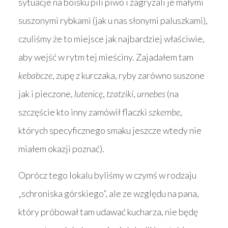
sytuacje na boisku pili piwo i zagryzali je małymi
suszonymi rybkami (jak u nas słonymi paluszkami),
czuliśmy że to miejsce jak najbardziej właściwie,
aby wejść w rytm tej mieściny. Zajadałem tam
kebabcze
, zupę z kurczaka, ryby zarówno suszone
jak i pieczone,
lutenicę
,
tzatziki
,
urnebes
(na
szczęście kto inny zamówił flaczki
szkembe
,
których specyficznego smaku jeszcze wtedy nie
miałem okazji poznać).
Oprócz tego lokalu byliśmy w czymś w rodzaju
„schroniska górskiego”, ale ze względu na pana,
który próbował tam udawać kucharza, nie będę