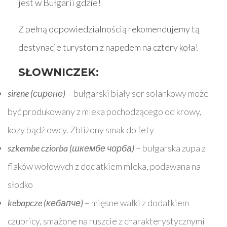
jest w Bułgarii gdzie!
Z pełną odpowiedzialnością rekomendujemy tą
destynacje turystom z napędem na cztery koła!
SŁOWNICZEK:
sirene (сирене)
– bułgarski biały ser solankowy może
być produkowany z mleka pochodzącego od krowy,
kozy bądź owcy. Zbliżony smak do fety
szkembe cziorba (шкембе чорба)
– bułgarska zupa z
flaków wołowych z dodatkiem mleka, podawana na
słodko
kebapcze (кебапче)
– mięsne wałki z dodatkiem
czubricy, smażone na ruszcie z charakterystycznymi