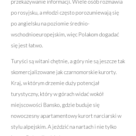
przekazywanie informacji. Wiele osób rozmawia
po rosyjsku, a młodzi często porozumiewają się
po angielsku na poziomie średnio-
wschodnioeuropejskim, więc Polakom dogadać
się jest łatwo.
Turyści są witani chętnie, a góry nie są jeszcze tak
skomercjalizowane jak czarnomorskie kurorty.
Kraj, w którym drzemie duży potencjał
turystyczny, który w górach widać wokół
miejscowości Bansko, gdzie buduje się
nowoczesny apartamentowy kurort narciarski w
stylu alpejskim. A jeździć na nartach i nie tylko