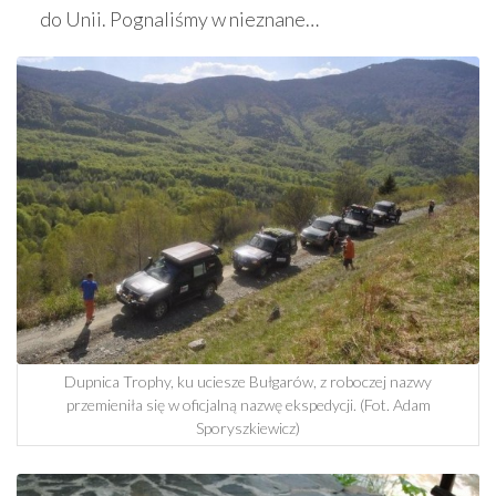
do Unii. Pognaliśmy w nieznane…
Dupnica Trophy, ku uciesze Bułgarów, z roboczej nazwy
przemieniła się w oficjalną nazwę ekspedycji. (Fot. Adam
Sporyszkiewicz)