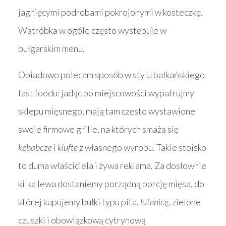
jagnięcymi podrobami pokrojonymi w kosteczkę.
Wątróbka w ogóle często występuje w
bułgarskim menu.
Obiadowo polecam sposób w stylu bałkańskiego
fast foodu: jadąc po miejscowości wypatrujmy
sklepu mięsnego, mają tam często wystawione
swoje firmowe grille, na których smażą się
kebabcze
i
kiufte
z własnego wyrobu. Takie stoisko
to duma właściciela i żywa reklama. Za dosłownie
kilka lewa dostaniemy porządną porcję mięsa, do
której kupujemy bułki typu pita,
lutenicę
, zielone
czuszki i obowiązkową cytrynową