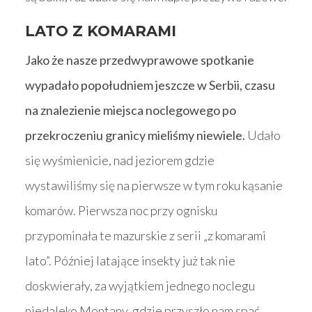
LATO Z KOMARAMI
Jako że nasze przedwyprawowe spotkanie
wypadało popołudniem jeszcze w Serbii, czasu
na znalezienie miejsca noclegowego po
przekroczeniu granicy mieliśmy niewiele.
Udało
się wyśmienicie, nad jeziorem gdzie
wystawiliśmy się na pierwsze w tym roku kąsanie
komarów. Pierwsza noc przy ognisku
przypominała te mazurskie z serii „z komarami
lato”. Później latające insekty już tak nie
doskwierały, za wyjątkiem jednego noclegu
niedaleko Montany, gdzie przyszło nam spać