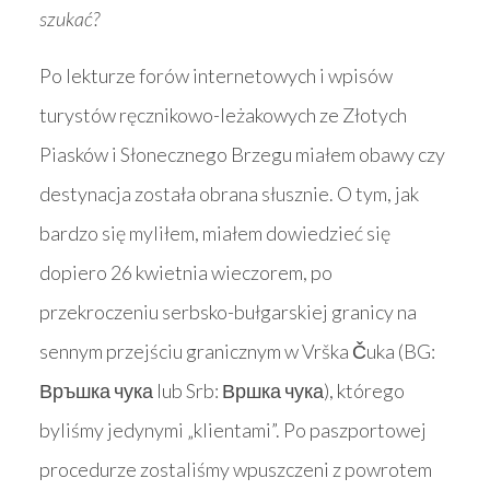
szukać?
Po lekturze forów internetowych i wpisów
turystów ręcznikowo-leżakowych ze Złotych
Piasków i Słonecznego Brzegu miałem obawy czy
destynacja została obrana słusznie. O tym, jak
bardzo się myliłem, miałem dowiedzieć się
dopiero 26 kwietnia wieczorem, po
przekroczeniu serbsko-bułgarskiej granicy na
sennym przejściu granicznym w Vrška Čuka (BG:
Връшка чука lub Srb: Вршка чука), którego
byliśmy jedynymi „klientami”. Po paszportowej
procedurze zostaliśmy wpuszczeni z powrotem