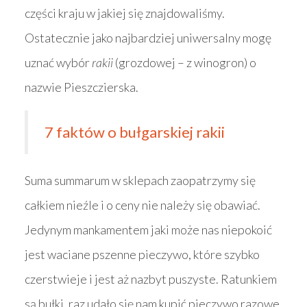
części kraju w jakiej się znajdowaliśmy.
Ostatecznie jako najbardziej uniwersalny mogę
uznać wybór
rakii
(grozdowej – z winogron) o
nazwie Pieszczierska.
7 faktów o bułgarskiej rakii
Suma summarum w sklepach zaopatrzymy się
całkiem nieźle i o ceny nie należy się obawiać.
Jedynym mankamentem jaki może nas niepokoić
jest waciane pszenne pieczywo, które szybko
czerstwieje i jest aż nazbyt puszyste. Ratunkiem
są bułki, raz udało się nam kupić pieczywo razowe.