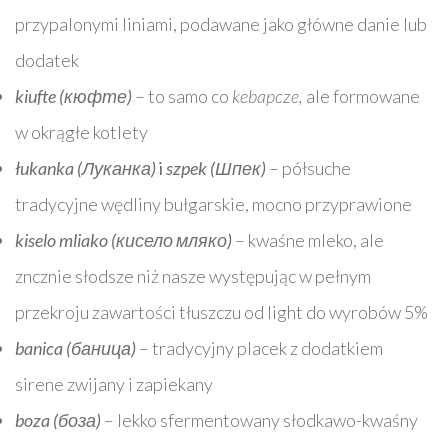
przypalonymi liniami, podawane jako główne danie lub
dodatek
kiufte (кюфте)
– to samo co
kebapcze,
ale formowane
w okrągłe kotlety
łukanka (Луканка)
i
szpek (Шпек)
– półsuche
tradycyjne wędliny bułgarskie, mocno przyprawione
kiselo mliako (кисело мляко)
– kwaśne mleko, ale
zncznie słodsze niż nasze występując w pełnym
przekroju zawartości tłuszczu od light do wyrobów 5%
banica (баница)
– tradycyjny placek z dodatkiem
sirene zwijany i zapiekany
boza (боза)
– lekko sfermentowany słodkawo-kwaśny