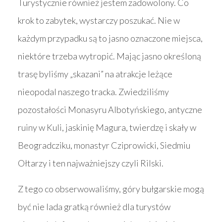
Turystycznie również jestem zadowolony. Co
krok to zabytek, wystarczy poszukać. Nie w
każdym przypadku są to jasno oznaczone miejsca,
niektóre trzeba wytropić. Mając jasno określoną
trasę byliśmy „skazani” na atrakcje leżące
nieopodal naszego tracka. Zwiedziliśmy
pozostałości Monasyru Albotyńskiego, antyczne
ruiny w Kuli, jaskinię Magura, twierdzę i skały w
Beogradcziku, monastyr Cziprowicki, Siedmiu
Ołtarzy i ten najważniejszy czyli Rilski.
Z tego co obserwowaliśmy, góry bułgarskie mogą
być nie lada gratką również dla turystów