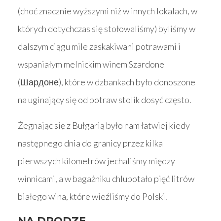
(choć znacznie wyższymi niż w innych lokalach, w
których dotychczas się stołowaliśmy) byliśmy w
dalszym ciągu mile zaskakiwani potrawami i
wspaniałym melnickim winem Szardone
(Шардоне), które w dzbankach było donoszone
na uginający się od potraw stolik dosyć często.
Żegnając się z Bułgarią było nam łatwiej kiedy
następnego dnia do granicy przez kilka
pierwszych kilometrów jechaliśmy między
winnicami, a w bagażniku chlupotało pięć litrów
białego wina, które wieźliśmy do Polski.
NA DRODZE