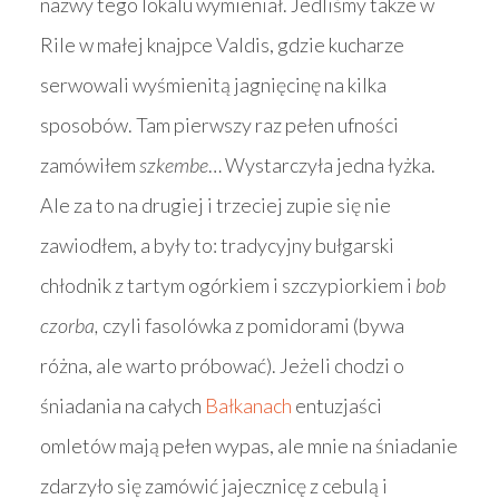
nazwy tego lokalu wymieniał. Jedliśmy także w
Rile w małej knajpce Valdis, gdzie kucharze
serwowali wyśmienitą jagnięcinę na kilka
sposobów. Tam pierwszy raz pełen ufności
zamówiłem
szkembe
… Wystarczyła jedna łyżka.
Ale za to na drugiej i trzeciej zupie się nie
zawiodłem, a były to: tradycyjny bułgarski
chłodnik z tartym ogórkiem i szczypiorkiem i
bob
czorba,
czyli fasolówka z pomidorami (bywa
różna, ale warto próbować). Jeżeli chodzi o
śniadania na całych
Bałkanach
entuzjaści
omletów mają pełen wypas, ale mnie na śniadanie
zdarzyło się zamówić jajecznicę z cebulą i