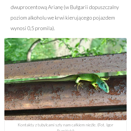
dwuprocentową Arianę (w Bułgarii dopuszczalny
poziom alkoholu we krwi kierującego pojazdem
wynosi 0,5 promila).
Kontakty z tubylcami szły nam całkiem nieźle. (Fot. Igor
Rumiński)