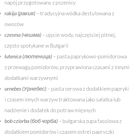
napój przygotowany z pszenicy
rakija (ракия)
– tradycyjna wódka destylowana z
owoców
czesma (чешма)
– ujęcie wody, najczęściej pitnej,
często spotykane w Bułgarii
lutenica (лютеница)
– pasta paprykowo-pomidorowa
z przewagą pomidorów, przyprawiona czasami z innymi
dodatkami warzywnymi
urnebes (Урнебес)
– pasta serowa z dodatkiem papryki
i czasem innych warzyw traktowana jako sałatka lub
nadzienie i dodatek do potraw mięsnych
bob cziorba (боб чорба)
– bułgarska zupa fasolowa z
dodatkiem pomidorów i czasem ostrej papryczki