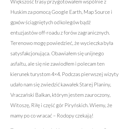
Większość trasy przygotowałem wspólnie z
Huskim za pomocą Google Earth, Map Source i
gpxów ściągniętych od kolegów bądź
entuzjastów off-roadu z forów zagranicznych.
Terenowo mogę powiedzieć, że wycieczka była
satysfakcjonująca. Obawiałem się unijnego
asfaltu, ale się nie zawiodłem i polecam ten
kierunek turystom 4×4. Podczas pierwszej wizyty
udało nam się zwiedzić kawałek Starej Planiny,
Vraczański Balkan, którym jestem zauroczony,
Witoszę, Riłę i część gór Piryńskich. Wiemy, że
mamy po co wracać – Rodopy czekają!