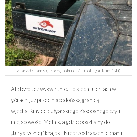
Zdarzyło nam się trochę pobrudzić… (Fot. Igor Rumiński)
Ale było też wykwintnie. Po siedmiu dniach w
górach, już przed macedońską granicą
wjechaliśmy do bułgarskiego Zakopanego czyli
miejscowości Melnik, a gdzie poszliśmy do
„turystycznej” knajpki. Nieprzestraszeni cenami