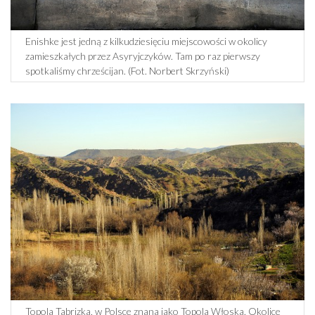
Enishke jest jedną z kilkudziesięciu miejscowości w okolicy
zamieszkałych przez Asyryjczyków. Tam po raz pierwszy
spotkaliśmy chrześcijan. (Fot. Norbert Skrzyński)
Topola Tabrizka, w Polsce znana jako Topola Włoska. Okolice