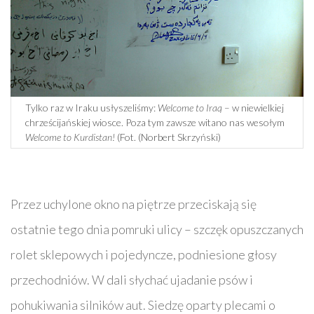
Tylko raz w Iraku usłyszeliśmy:
Welcome to Iraq
– w niewielkiej
chrześcijańskiej wiosce. Poza tym zawsze witano nas wesołym
Welcome to Kurdistan!
(Fot. (Norbert Skrzyński)
Przez uchylone okno na piętrze przeciskają się
ostatnie tego dnia pomruki ulicy – szczęk opuszczanych
rolet sklepowych i pojedyncze, podniesione głosy
przechodniów. W dali słychać ujadanie psów i
pohukiwania silników aut. Siedzę oparty plecami o