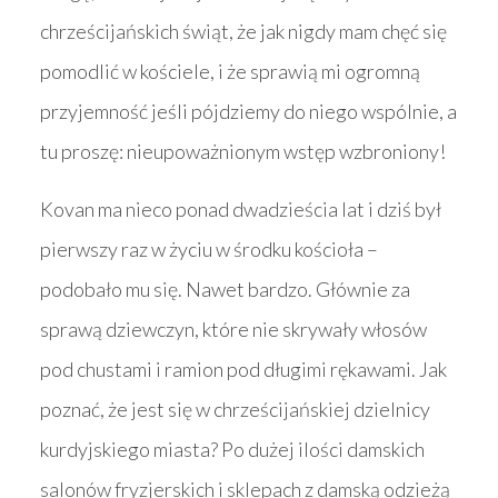
chrześcijańskich świąt, że jak nigdy mam chęć się
pomodlić w kościele, i że sprawią mi ogromną
przyjemność jeśli pójdziemy do niego wspólnie, a
tu proszę: nieupoważnionym wstęp wzbroniony!
Kovan ma nieco ponad dwadzieścia lat i dziś był
pierwszy raz w życiu w środku kościoła –
podobało mu się. Nawet bardzo. Głównie za
sprawą dziewczyn, które nie skrywały włosów
pod chustami i ramion pod długimi rękawami. Jak
poznać, że jest się w chrześcijańskiej dzielnicy
kurdyjskiego miasta? Po dużej ilości damskich
salonów fryzjerskich i sklepach z damską odzieżą