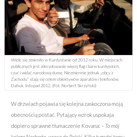
Wiele się zmieniło w Kurdystanie od 2012 roku. W miejscach
publicznych jest zdecydowanie więcej flag i barw kurdyjskich,
czuć i widać narodową dumę. Niezmiennie jednak „obcy z
Zachodu” stają się celem obiektywów aparatów i telefonów.
Dahuk, listopad 2012. (Fot. Norbert Skrzyński)
W drzwiach pojawia się kolejna zaskoczona moją
obecnością postać. Pytający wzrok uspokaja
dopiero sprawne tłumaczenie Kovana:
– To mój
kolega Norberto, wraca do Polski. Kilka tygodni temu