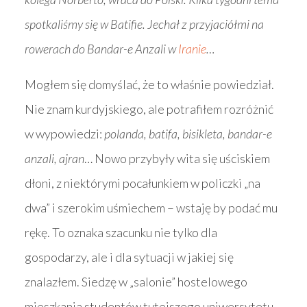
spotkaliśmy się w Batifie. Jechał z przyjaciółmi na
rowerach do Bandar-e Anzali w
Iranie
…
Mogłem się domyślać, że to właśnie powiedział.
Nie znam kurdyjskiego, ale potrafiłem rozróżnić
w wypowiedzi:
polanda, batifa, bisikleta, bandar-e
anzali, ajran
… Nowo przybyły wita się uściskiem
dłoni, z niektórymi pocałunkiem w policzki „na
dwa” i szerokim uśmiechem – wstaję by podać mu
rękę. To oznaka szacunku nie tylko dla
gospodarzy, ale i dla sytuacji w jakiej się
znalazłem. Siedzę w „salonie” hostelowego
mieszkania studentów tutejszego uniwersytetu.