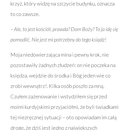
krzyż, który widzę na szczycie budynku, oznacza
to co zawsze.
– Ale, to jest kościół, prawda? Dom Boży? To ja idę się
pomodlić. Nie jest mi potrzebny do tego ksiądz!
Moja niedowierzająca mina i pewny krok, nie
pozostawiły żadnych złudzeń: on nie poczeka na
księdza, wejdzie do środka i Bóg jeden wie co
zrobi wewnątrz!. Kilka osób poszło za mną.
Czułem zażenowanie i wstydziłem się przed
moimi kurdyjskimi przyjaciółmi, że byli świadkami
tej niezręcznej sytuacji – oto opowiadam im całą
drogę, że dziś jest jedno z największych