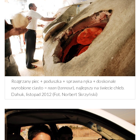
Rozgrzany piec + poduszka + sprawna ręka + doskonale
wyrobione ciasto =
naan
(
tannour
), najlepszy na świecie chleb.
Dahuk, listopad 2012 (Fot. Norbert Skrzyński)