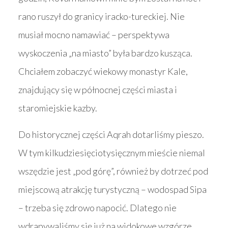
rano ruszył do granicy iracko-tureckiej. Nie
musiał mocno namawiać – perspektywa
wyskoczenia „na miasto” była bardzo kusząca.
Chciałem zobaczyć wiekowy monastyr Kale,
znajdujący się w północnej części miasta i
staromiejskie kazby.
Do historycznej części Aqrah dotarliśmy pieszo.
W tym kilkudziesięciotysięcznym mieście niemal
wszędzie jest „pod górę”, również by dotrzeć pod
miejscową atrakcję turystyczną – wodospad Sipa
– trzeba się zdrowo napocić. Dlatego nie
wdrapywaliśmy się już na widokowe wzgórze