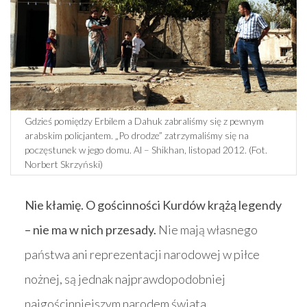
Gdzieś pomiędzy Erbilem a Dahuk zabraliśmy się z pewnym
arabskim policjantem. „Po drodze” zatrzymaliśmy się na
poczęstunek w jego domu. Al – Shikhan, listopad 2012. (Fot.
Norbert Skrzyński)
Nie kłamię. O gościnności Kurdów krążą legendy
– nie ma w nich przesady.
Nie mają własnego
państwa ani reprezentacji narodowej w piłce
nożnej, są jednak najprawdopodobniej
najgościnniejszym narodem świata.