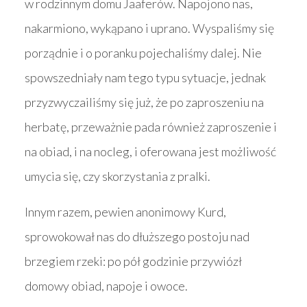
w rodzinnym domu Jaaferów. Napojono nas,
nakarmiono, wykąpano i uprano. Wyspaliśmy się
porządnie i o poranku pojechaliśmy dalej. Nie
spowszedniały nam tego typu sytuacje, jednak
przyzwyczailiśmy się już, że po zaproszeniu na
herbatę, przeważnie pada również zaproszenie i
na obiad, i na nocleg, i oferowana jest możliwość
umycia się, czy skorzystania z pralki.
Innym razem, pewien anonimowy Kurd,
sprowokował nas do dłuższego postoju nad
brzegiem rzeki: po pół godzinie przywiózł
domowy obiad, napoje i owoce.