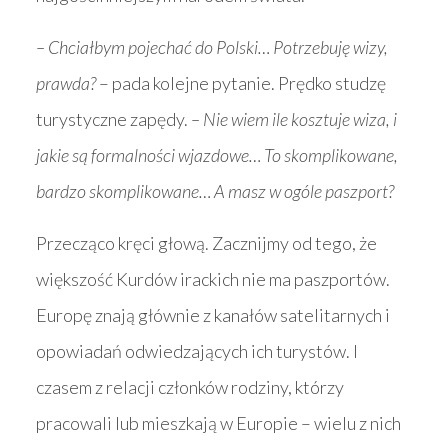
– Chciałbym pojechać do Polski… Potrzebuję wizy,
prawda?
– pada kolejne pytanie. Prędko studzę
turystyczne zapędy.
– Nie wiem ile kosztuje wiza, i
jakie są formalności wjazdowe… To skomplikowane,
bardzo skomplikowane… A masz w ogóle paszport?
Przecząco kręci głową. Zacznijmy od tego, że
większość Kurdów irackich nie ma paszportów.
Europę znają głównie z kanałów satelitarnych i
opowiadań odwiedzających ich turystów. I
czasem z relacji członków rodziny, którzy
pracowali lub mieszkają w Europie – wielu z nich