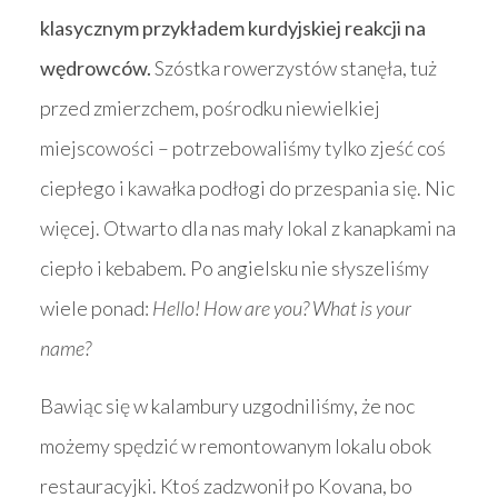
klasycznym przykładem kurdyjskiej reakcji na
wędrowców.
Szóstka rowerzystów stanęła, tuż
przed zmierzchem, pośrodku niewielkiej
miejscowości – potrzebowaliśmy tylko zjeść coś
ciepłego i kawałka podłogi do przespania się. Nic
więcej. Otwarto dla nas mały lokal z kanapkami na
ciepło i kebabem. Po angielsku nie słyszeliśmy
wiele ponad:
Hello! How are you? What is your
name?
Bawiąc się w kalambury uzgodniliśmy, że noc
możemy spędzić w remontowanym lokalu obok
restauracyjki. Ktoś zadzwonił po Kovana, bo