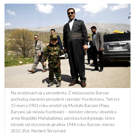
Na urodzinach ojca prezydenta. Z miejscowości Barzan
pochodzą ówcześni prezydent i premier Kurdystanu. Tam też
15 marca 1903 roku urodził się Mustafa Barzani (Papa
Barzani, jak mówią Kurdowie) – minister obrony i dowódca
armii Republiki Mahabadzkiej, państwa kurdyjskiego, które
istniało od stycznia do grudnia 1946 roku. Barzan, marzec
2015. (Fot. Norbert Skrzyński)