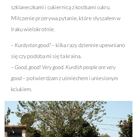
szklaneczkami i cukiernicą z kostkami cukru.
Milczenie przerywa pytanie, które słyszałem w
Iraku wielokrotnie.
– Kurdystan good?
– kilka razy dziennie upewniano
się czy podoba mi się ta kraina.
– Good, good! Very good. Kurdish people are very
good
– potwierdzam z uśmiechem i uniesionym
kciukiem.