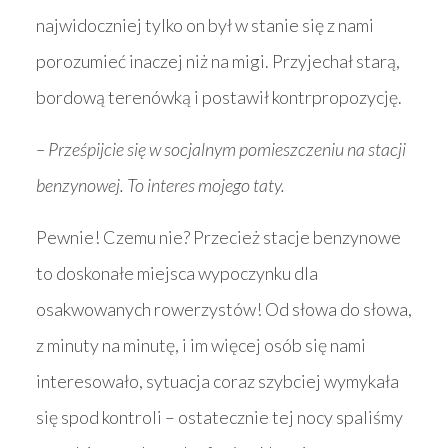
najwidoczniej tylko on był w stanie się z nami
porozumieć inaczej niż na migi. Przyjechał starą,
bordową terenówką i postawił kontrpropozycję.
– Prześpijcie się w socjalnym pomieszczeniu na stacji
benzynowej. To interes mojego taty.
Pewnie! Czemu nie? Przecież stacje benzynowe
to doskonałe miejsca wypoczynku dla
osakwowanych rowerzystów! Od słowa do słowa,
z minuty na minutę, i im więcej osób się nami
interesowało, sytuacja coraz szybciej wymykała
się spod kontroli – ostatecznie tej nocy spaliśmy