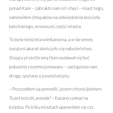
ponad Kale – zabrakło nam sił i chęci – miast tego,
namówiłem chłopaków na odwiedzenie kościoła
katolickiego, w nowszej części miasta.
To była niedziela wielkanocna, a w skromnej
świątyni akurat skończyło się nabożeństwo.
Stojący przed bramą tłum wydawał się być
pobożnie rozemocjonowany – zastąpiono nam
drogę, spytano o powód wizyty.
– Przyszedłem się pomodlić, jestem chrześcijaninem.
To jest kościół, prawda?
– Kazano czekać na
księdza. Po kilku minutach upewniłem się czy