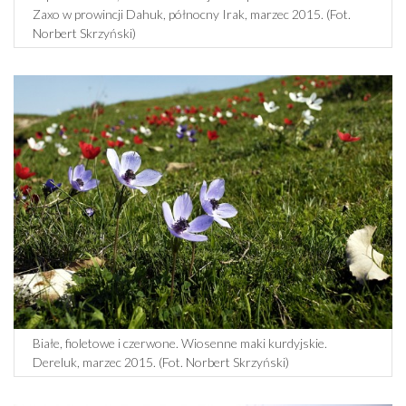
Zaxo w prowincji Dahuk, północny Irak, marzec 2015. (Fot.
Norbert Skrzyński)
Białe, fioletowe i czerwone. Wiosenne maki kurdyjskie.
Dereluk, marzec 2015. (Fot. Norbert Skrzyński)