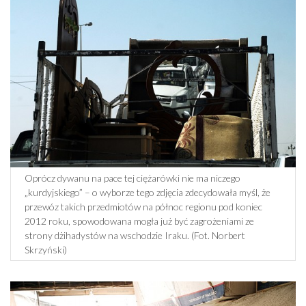
Oprócz dywanu na pace tej ciężarówki nie ma niczego
„kurdyjskiego” – o wyborze tego zdjęcia zdecydowała myśl, że
przewóz takich przedmiotów na północ regionu pod koniec
2012 roku, spowodowana mogła już być zagrożeniami ze
strony dżihadystów na wschodzie Iraku. (Fot. Norbert
Skrzyński)