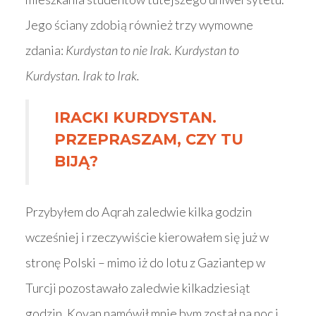
Jego ściany zdobią również trzy wymowne
zdania:
Kurdystan to nie Irak. Kurdystan to
Kurdystan. Irak to Irak.
IRACKI KURDYSTAN.
PRZEPRASZAM, CZY TU
BIJĄ?
Przybyłem do Aqrah zaledwie kilka godzin
wcześniej i rzeczywiście kierowałem się już w
stronę Polski – mimo iż do lotu z Gaziantep w
Turcji pozostawało zaledwie kilkadziesiąt
godzin, Kovan namówił mnie bym został na noc i