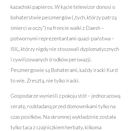
kazachski papieros. W kącie telewizor donosi o
bohaterstwie peszmergów („tych, którzy patrzą
śmierci w oczy”) na froncie walki z Daesh –
potwornymi reprezentantami quazi-państwa –
ISIL, którzy nigdy nie stosowali dyplomatycznych
i cywilizowanych środków perswazji.
Peszmergowie są Bohaterami, każdy iracki Kurd
to wie. Zresztą, nie tylko iracki.
Gospodarze wynieśli z pokoju stół – jednorazową
ceratę, rozkładaną przed domownikami tylko na
czas posiłków. Na skromnej wykładzinie została
tylko taca z czajniczkiem herbaty, kilkoma