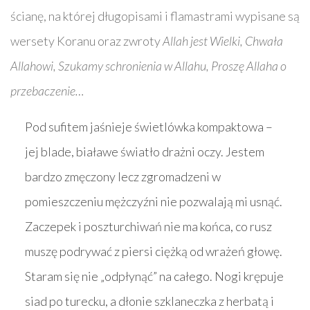
ścianę, na której długopisami i flamastrami wypisane są
wersety Koranu oraz zwroty
Allah jest Wielki, Chwała
Allahowi, Szukamy schronienia w Allahu, Proszę Allaha o
przebaczenie…
Pod sufitem jaśnieje świetlówka kompaktowa –
jej blade, białawe światło drażni oczy. Jestem
bardzo zmęczony lecz zgromadzeni w
pomieszczeniu mężczyźni nie pozwalają mi usnąć.
Zaczepek i poszturchiwań nie ma końca, co rusz
muszę podrywać z piersi ciężką od wrażeń głowę.
Staram się nie „odpłynąć” na całego. Nogi krępuje
siad po turecku, a dłonie szklaneczka z herbatą i