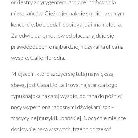
orkiestry z dyrygentem, grającej na żywo dla
mieszkańców. Ciężko jednak się skupić na samym
koncercie, bo z oddali dobiega już inna melodia.
Zaledwie parę metrów od placu znajduje się
prawdopodobnie najbardziej muzykalna ulica na
wyspie, Calle Heredia.
Miejscem, które szczyci się tutaj największą
sławą, jest Casa De La Trova, najstarsza tego
typu knajpka na całej wyspie, od rana do później
nocy wypełniona radosnymi dźwiękami
son
–
tradycyjnej muzyki kubańskiej. Nocą całe miejsce
dosłownie pęka w szwach, trzeba odczekać