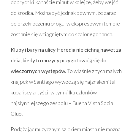
dobrych kilkanaście minut w kolejce, żeby wejść
do środka. Można być jednak pewnym, że zaraz
po przekroczeniu progu, w ekspresowym tempie
zostanie się wciągniętym do szalonego tańca.
Kluby i bary na ulicy Heredia nie cichną nawet za
dnia, kiedy to muzycy przygotowują się do
wieczornych występów.
To właśnie z tych małych
knajpek w Santiago wywodzą się najznakomitsi
kubańscy artyści, w tym kilku członków
najsłynniejszego zespołu – Buena Vista Social
Club.
Podążając muzycznym szlakiem miasta nie można