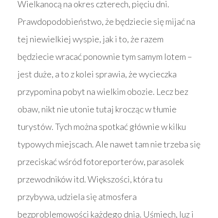
Wielkanocą na okres czterech, pięciu dni.
Prawdopodobieństwo, że będziecie się mijać na
tej niewielkiej wyspie, jak i to, że razem
będziecie wracać ponownie tym samym lotem –
jest duże, a to z kolei sprawia, że wycieczka
przypomina pobyt na wielkim obozie. Lecz bez
obaw, nikt nie utonie tutaj krocząc w tłumie
turystów. Tych można spotkać głównie w kilku
typowych miejscach. Ale nawet tam nie trzeba się
przeciskać wśród fotoreporterów, parasolek
przewodników itd. Większości, która tu
przybywa, udziela się atmosfera
bezproblemowości każdego dnia. Uśmiech, luz i