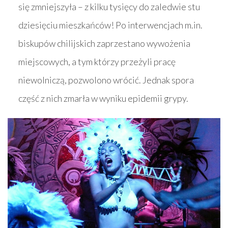
się zmniejszyła – z kilku tysięcy do zaledwie stu
dziesięciu mieszkańców! Po interwencjach m.in.
biskupów chilijskich zaprzestano wywożenia
miejscowych, a tym którzy przeżyli pracę
niewolniczą, pozwolono wrócić. Jednak spora
część z nich zmarła w wyniku epidemii grypy.