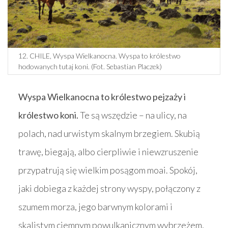
12. CHILE, Wyspa Wielkanocna. Wyspa to królestwo
hodowanych tutaj koni. (Fot. Sebastian Placzek)
Wyspa Wielkanocna to królestwo pejzaży i
królestwo koni.
Te są wszędzie – na ulicy, na
polach, nad urwistym skalnym brzegiem. Skubią
trawę, biegają, albo cierpliwie i niewzruszenie
przypatrują się wielkim posągom moai. Spokój,
jaki dobiega z każdej strony wyspy, połączony z
szumem morza, jego barwnym kolorami i
skalistym ciemnym powulkanicznym wybrzeżem,