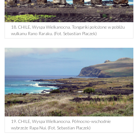
18. CHILE, Wyspa Wielkanocna. Tongariki położone w pobliżu
wulkanu Rano Raraku. (Fot. Sebastian Placzek)
19. CHILE, Wyspa Wielkanocna. Północno-wschodnie
wybrzeże Rapa Nui. (Fot. Sebastian Placzek)