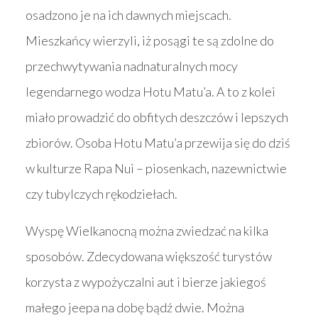
osadzono je na ich dawnych miejscach.
Mieszkańcy wierzyli, iż posągi te są zdolne do
przechwytywania nadnaturalnych mocy
legendarnego wodza Hotu Matu’a. A to z kolei
miało prowadzić do obfitych deszczów i lepszych
zbiorów. Osoba Hotu Matu’a przewija się do dziś
w kulturze Rapa Nui – piosenkach, nazewnictwie
czy tubylczych rękodziełach.
Wyspę Wielkanocną można zwiedzać na kilka
sposobów. Zdecydowana większość turystów
korzysta z wypożyczalni aut i bierze jakiegoś
małego jeepa na dobę bądź dwie. Można