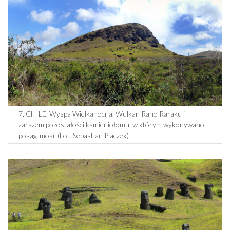
7. CHILE, Wyspa Wielkanocna. Wulkan Rano Raraku i
zarazem pozostałości kamieniołomu, w którym wykonywano
posagi moai. (Fot. Sebastian Placzek)