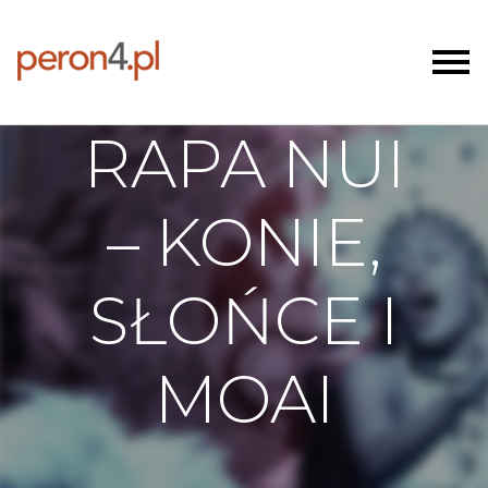
RAPA NUI
– KONIE,
SŁOŃCE I
MOAI