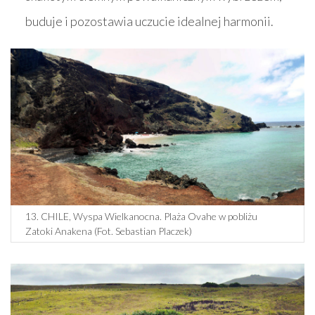
buduje i pozostawia uczucie idealnej harmonii.
13. CHILE, Wyspa Wielkanocna. Plaża Ovahe w pobliżu
Zatoki Anakena (Fot. Sebastian Placzek)