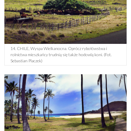
14. CHILE, Wyspa Wielkanocna. Oprócz rybołówstwa i
rolnictwa mieszkańcy trudnią się także hodowlą koni. (Fot.
Sebastian Placzek)