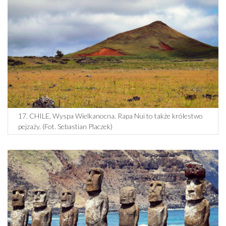
17. CHILE, Wyspa Wielkanocna. Rapa Nui to także królestwo
pejzaży. (Fot. Sebastian Placzek)