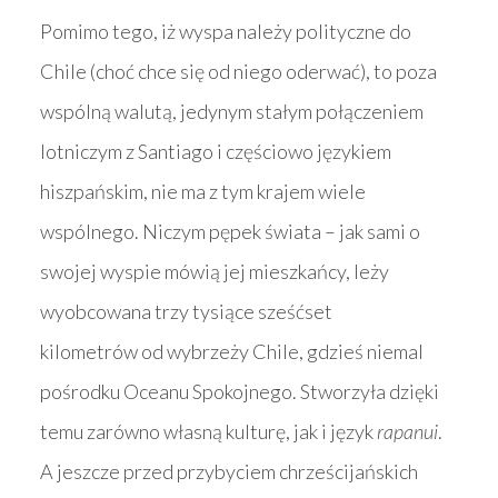
Pomimo tego, iż wyspa należy polityczne do
Chile (choć chce się od niego oderwać), to poza
wspólną walutą, jedynym stałym połączeniem
lotniczym z Santiago i częściowo językiem
hiszpańskim, nie ma z tym krajem wiele
wspólnego. Niczym pępek świata – jak sami o
swojej wyspie mówią jej mieszkańcy, leży
wyobcowana trzy tysiące sześćset
kilometrów od wybrzeży Chile, gdzieś niemal
pośrodku Oceanu Spokojnego. Stworzyła dzięki
temu zarówno własną kulturę, jak i język
rapanui
.
A jeszcze przed przybyciem chrześcijańskich