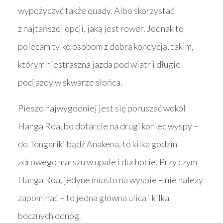
wypożyczyć także quady. Albo skorzystać
z najtańszej opcji, jaką jest rower. Jednak tę
polecam tylko osobom z dobrą kondycją, takim,
którym niestraszna jazda pod wiatr i długie
podjazdy w skwarze słońca.
Pieszo najwygodniej jest się poruszać wokół
Hanga Roa, bo dotarcie na drugi koniec wyspy –
do Tongariki bądź Anakena, to kilka godzin
zdrowego marszu w upale i duchocie. Przy czym
Hanga Roa, jedyne miasto na wyspie – nie należy
zapominać – to jedna główna ulica i kilka
bocznych odnóg.